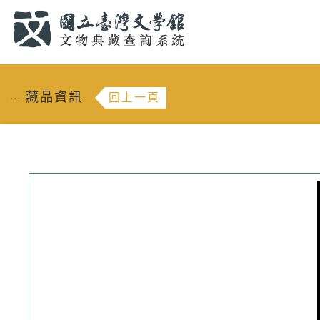
跳到主要內容
:::
藏品資訊
回上一頁
:::