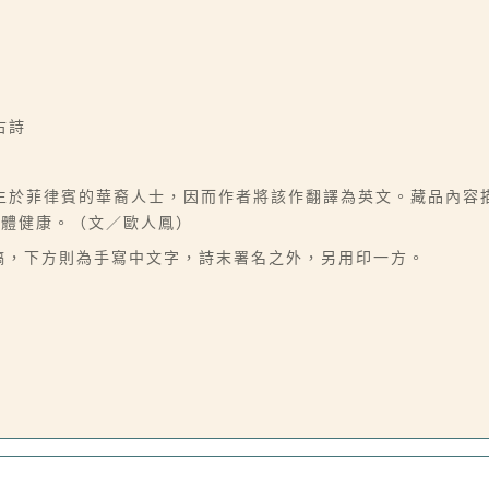
古詩
生於菲律賓的華裔人士，因而作者將該作翻譯為英文。藏品內容
身體健康。（文／歐人鳳）
字稿，下方則為手寫中文字，詩末署名之外，另用印一方。