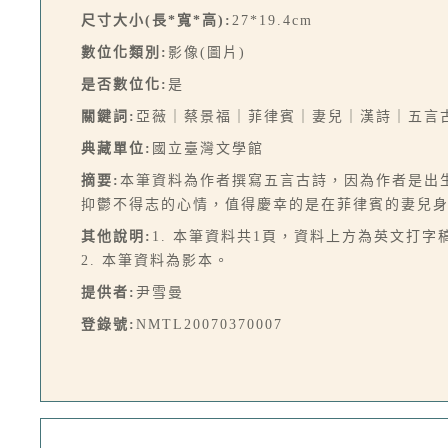
尺寸大小(長*寬*高):
27*19.4cm
數位化類別:
影像(圖片)
是否數位化:
是
關鍵詞:
亞薇｜蔡景福｜菲律賓｜妻兒｜漢詩｜五言
典藏單位:
國立臺灣文學館
摘要:
本筆資料為作者撰寫五言古詩，因為作者是出
抑鬱不得志的心情，值得慶幸的是在菲律賓的妻兒
其他說明:
1. 本筆資料共1頁，資料上方為英文打
2. 本筆資料為影本。
提供者:
尹雪曼
登錄號:
NMTL20070370007