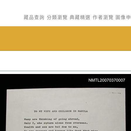
藏品查詢
分類瀏覽
典藏精選
作者瀏覽
圖像