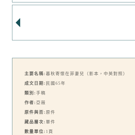
主要名稱:
暮秋寄懷在菲妻兒（影本，中英對照）
成文日期:
民國65年
類別:
手稿
作者:
亞薇
原件與否:
原件
藏品層次:
單件
數量單位:
1頁