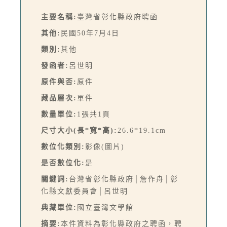
主要名稱:
臺灣省彰化縣政府聘函
其他:
民國50年7月4日
類別:
其他
發函者:
呂世明
原件與否:
原件
藏品層次:
單件
數量單位:
1張共1頁
尺寸大小(長*寬*高):
26.6*19.1cm
數位化類別:
影像(圖片)
是否數位化:
是
關鍵詞:
台灣省彰化縣政府│詹作舟│彰
化縣文獻委員會│呂世明
典藏單位:
國立臺灣文學館
摘要:
本件資料為彰化縣政府之聘函，聘