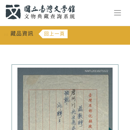
跳到主要內容
:::
藏品資訊
回上一頁
:::