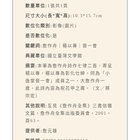
數量單位:
1張共1頁
尺寸大小(長*寬*高):
10.3*15.7cm
數位化類別:
影像(圖片)
是否數位化:
是
關鍵詞:
詹作舟｜楊以專｜晉一會
典藏單位:
國立臺灣文學館
摘要:
本筆為詹作舟詩作七律二首，寄呈
楊以專，楊以專為彰化仕紳，同為「小
逸堂晉一會」成員之一，大詹作舟一
歲，此詩內容為祝花甲之壽。（文／蔡
宗宏）
其他說明:
互見《詹作舟全集》三書信雜
文篇，詹作舟全集出版委員會，2001，
頁63。
提供者:
詹元雄