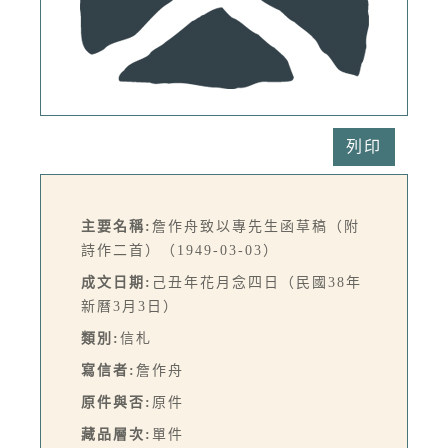
列印
主要名稱:
詹作舟致以專先生函草稿（附
詩作二首）（1949-03-03）
成文日期:
己丑年花月念四日（民國38年
新曆3月3日）
類別:
信札
寫信者:
詹作舟
原件與否:
原件
藏品層次:
單件