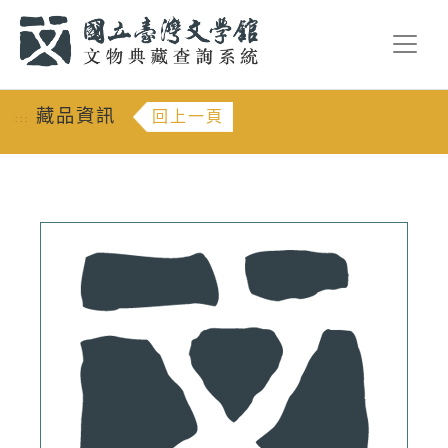
跳到主要內容
:::
藏品資訊
回上一頁
:::