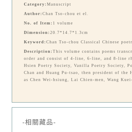
Category:
Manuscript
Author:
Chan Tso-chou et el.
No. of Item:
1 volume
Dimension:
20.7*14.7*1.3cm
Keyword:
Chan Tso-chou Classical Chinese poetr
Description:
This volume contains poems transc
order and consist of 4-line, 6-line, and 8-line
Hsien Poetry Society, Vanilla Poetry Society, 
Chan and Huang Pu-tsao, then president of the 
as Chen Wei-hsiung, Lai Chien-men, Wang Kuei
-相關藏品-