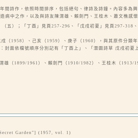
960年間詩作，依照時間排序，包括絕句、律詩及詩鐘。內容多為
溥造病中之作，以及與詩友陳渭雄、賴劍門、王桂木、蕭文樵感
五）；「丁酉」見頁257-296、「戊戌初夏」見頁297-318、
戌（1958）、己亥（1959）、庚子（1960），與其原件分類
簿：封面依檔號順序分別記有「丁酉上」、「潛園詩草 戊戌初夏
（1899/1961）、賴劍門（1910/1982）、王桂木（1913/1
Secret Garden”] (1957, vol. 1)