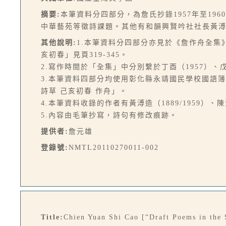
摘要:
本筆資料分四部分，為詹氏抄錄1957年至1
中華藝苑等徵詩課題。其他有和韻興賢吟社社長黃
其他說明:
1.本筆資料分四部分亦見於《詹作舟全集》（
亥初春」見頁319-345。
2.寫作時間於「全集」中分別繫於丁酉（1957）、戊
3.本筆資料四部分均使用彰化縣永靖國民學校國語
詩草 己亥初春 作舟」。
4.本筆資料收錄的作者有黃溥造（1889/1959）、陳渭雄
5.內容由毛筆抄寫，詩句有修改痕跡。
提供者:
詹元雄
登錄號:
NMTL20110270011-002
Title:
Chien Yuan Shi Cao [“Draft Poems in the 