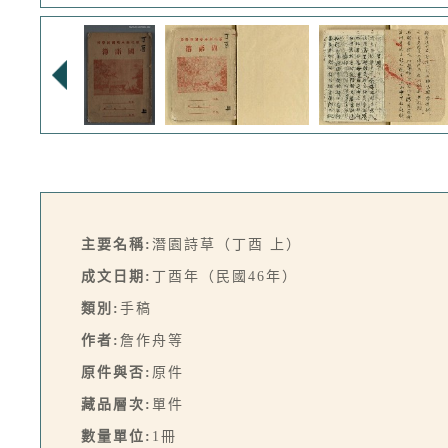
主要名稱:
潛園詩草（丁酉 上）
成文日期:
丁酉年（民國46年）
類別:
手稿
作者:
詹作舟等
原件與否:
原件
藏品層次:
單件
數量單位:
1冊