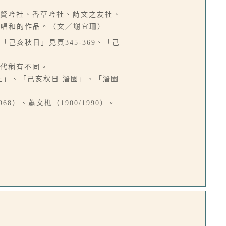
興賢吟社、香草吟社、詩文之友社、
懷唱和的作品。（文／謝宜珊）
「己亥秋日」見頁345-369、「己
年代稍有不同。
上」、「己亥秋日 潛園」、「潛園
968）、蕭文樵（1900/1990）。