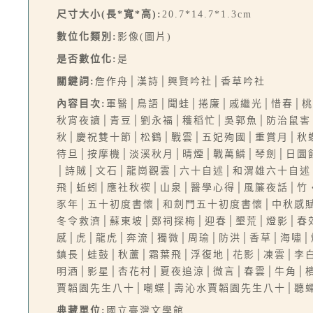
尺寸大小(長*寬*高):
20.7*14.7*1.3cm
數位化類別:
影像(圖片)
是否數位化:
是
關鍵詞:
詹作舟│漢詩│興賢吟社│香草吟社
內容目次:
軍醫│鳥語│聞蛙│捲廉│戚繼光│惜春│
秋宵夜讀│青豆│劉永福│穫稻忙│吳郭魚│防治鼠害
秋│慶祝雙十節│松鶴│戰雲│五妃殉國│重賞月│秋
待旦│按摩機│淡溪秋月│晴煙│戰萬鱗│琴劍│日圜
│詩賊│文石│龍崗觀雲│六十自述│和渭雄六十自述
飛│蚯蚓│應社秋禊│山泉│醫學心得│風簾夜話│竹
豕年│五十初度書懷│和劍門五十初度書懷│中秋感賦
冬令救濟│蘇東坡│鄭祠探梅│迎春│墾荒│燈影│春
感│虎│龍虎│奔流│獨微│周瑜│防洪│香草│海嘯
鎮長│蛙鼓│秋蘆│霜葉飛│浮復地│花影│凍雲│李
明酒│影星│杏花村│夏夜追涼│微言│春雲│牛角│
賈韜園先生八十│嘲蝶│壽沁水賈韜園先生八十│聽蟬
典藏單位:
國立臺灣文學館