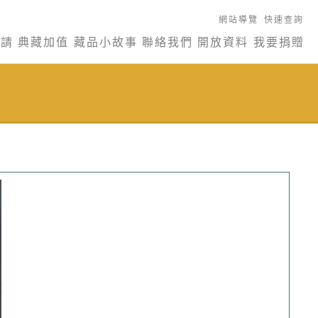
網站導覽
快速查詢
申請
典藏加值
藏品小故事
聯絡我們
開放資料
我要捐贈