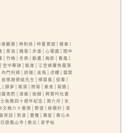
鹿港觀潮│林則徐│仲夏霄遊│檨香│
暑│蔗浪│晚菊│步虛│心電圖│閏中
簾│竹梅│冬熱│勸農│梅影│春風│
│空中擊缽│斷崖│江空峽響魚龍落
│內門列嶂│詩城│金馬│戍樓│霜葉
│追懷謝德斌先生│掃葉風│迎春│
│歸夢│搖落│問菊│素食│菊鷄│
雨篷夜酌│浪痕│始歸│興賢吟社書
博士執教四十週年紀念│潤六月│女
次文樵六十書懷│野望│綠楊村│清
窗茶話│剪波│豐穫│壽星│壽沁水
秋日遊鳳山寺│救災│習字帖