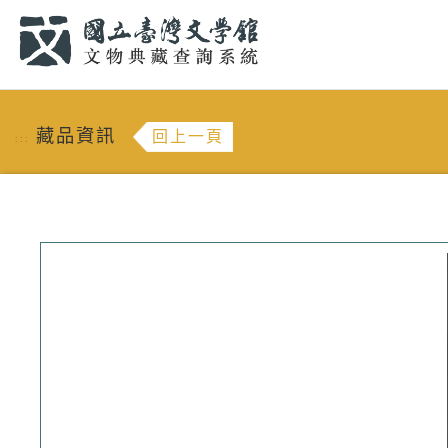
跳到主要內容
:::
藏品資訊
回上一頁
:::