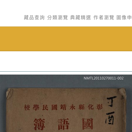
藏品查詢
分類瀏覽
典藏精選
作者瀏覽
圖像