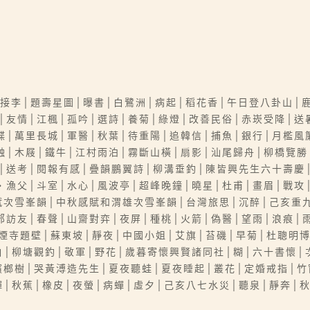
桃接李│題壽星圖│曝書│白鷺洲│病起│稻花香│午日登八卦山│
│友情│江楓│孤吟│選詩│養菊│綠燈│改善民俗│赤崁受降│送
蝶│萬里長城│軍醫│秋葉│待重陽│追韓信│捕魚│銀行│月檻風
蝕│木屐│鐵牛│江村雨泊│霧斷山橫│扇影│汕尾歸舟│柳橋覽勝
│送考│閱報有感│疊韻鵬翼詩│柳溝垂釣│陳皆興先生六十壽慶
・漁父│斗室│水心│風波亭│超峰晚鐘│曉星│杜甫│畫眉│戰攻
次雪峯韻│中秋感賦和渭雄次雪峯韻│台灣旅思│沉醉│己亥重九
郊訪友│春聲│山齋對弈│夜屏│種桃│火箭│偽醫│望雨│浪痕│
│煙寺題壁│蘇東坡│靜夜│中國小姐│艾旗│苔磯│早菊│杜聰明
白│柳塘觀釣│敬軍│野花│歲暮寄懷興賢諸同社│糊│六十書懷│
檳榔樹│哭黃溥造先生│夏夜聽蛙│夏夜睡起│叢花│定婚戒指│竹
│秋蕉│橡皮│夜螢│病蟬│虛夕│己亥八七水災│聽泉│靜奔│