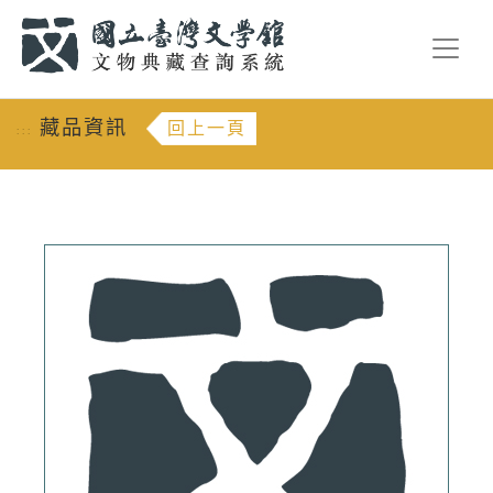
跳到主要內容
:::
藏品資訊
回上一頁
:::