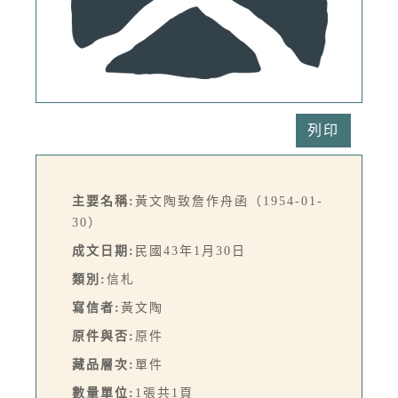
列印
主要名稱:
黃文陶致詹作舟函（1954-01-
30）
成文日期:
民國43年1月30日
類別:
信札
寫信者:
黃文陶
原件與否:
原件
藏品層次:
單件
數量單位:
1張共1頁