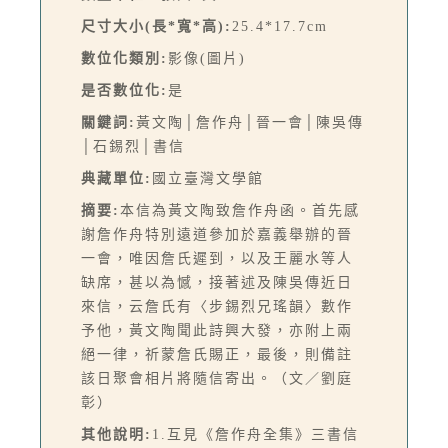
尺寸大小(長*寬*高):
25.4*17.7cm
數位化類別:
影像(圖片)
是否數位化:
是
關鍵詞:
黃文陶│詹作舟│晉一會│陳吳傳
│石錫烈│書信
典藏單位:
國立臺灣文學館
摘要:
本信為黃文陶致詹作舟函。首先感
謝詹作舟特別遠道參加於嘉義舉辦的晉
一會，唯因詹氏遲到，以及王麗水等人
缺席，甚以為憾，接著述及陳吳傳近日
來信，云詹氏有〈步錫烈兄瑤韻〉數作
予他，黃文陶聞此詩興大發，亦附上兩
絕一律，祈蒙詹氏賜正，最後，則備註
該日聚會相片將隨信寄出。（文／劉庭
彰）
其他說明:
1.互見《詹作舟全集》三書信