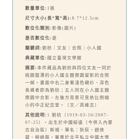
數量單位:
1張
尺寸大小(長*寬*高):
8.7*12.5cm
數位化類別:
影像(圖片)
是否數位化:
是
關鍵詞:
劉枋｜文友｜合照｜小人國
典藏單位:
國立臺灣文學館
摘要:
本件藏品為劉枋與四位文友一同於
桃園龍潭的小人國主題樂園留影的合照
一幀。畫面中右二身著淺色襯衫、深色
長褲者即為劉枋；五人同在小人國主題
樂園中合影，左後方背景可見依比例縮
小的中正紀念堂。（文／高維志）
其他說明:
1.劉枋（1919-03-16/2007-
07-25），出生於中國綏遠（今併入內蒙
古自治區）新城，筆名：狄荻、趙俠
碧、柳綠蔭，畢業於北平私立中國大學