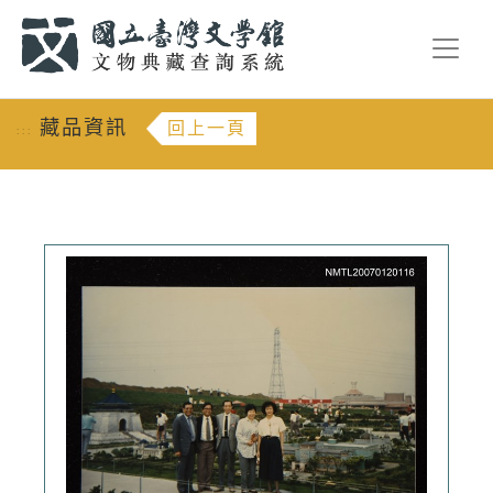
跳到主要內容
:::
藏品資訊
回上一頁
:::