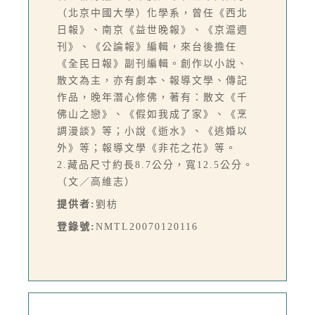
（北京中國大學）化學系，曾任《西北
日報》、南京《益世晚報》、《京滬週
刊》、《公論報》編輯，來台後擔任
《全民日報》副刊編輯。創作以小說、
散文為主，亦有劇本、報導文學、傳記
作品，晚年潛心修佛，著有：散文《千
佛山之戀》、《假如我成了家》、《烹
調漫談》等；小說《逝水》、《逃婚以
外》等；報導文學《非花之花》等。
2.藏品尺寸約長8.7公分，寬12.5公分。
（文／高維志）
提供者:
劉枋
登錄號:
NMTL20070120116