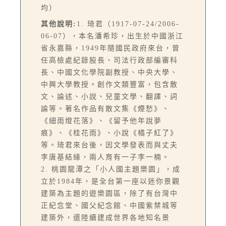
均）
其他說明:
1. 琦君（1917-07-24/2006-
06-07），本名潘希珍，出生於中國浙江
省永嘉縣，1949年隨國民政府來台，曾
任高檢處紀錄股長、司法行政部編審科
長、中國文化學院副教授、中央大學、
中興大學教授。創作文類豐富，包含散
文、論述、小說、兒童文學、翻譯、詞
論等。著名作品有散文集《煙愁》、
《細雨燈花落》、《留予他年說夢
痕》、《桂花雨》、小說《橘子紅了》
等。琦君來台後，因文學發表而與丈夫
李唐基結緣，兩人育有一子李一楠。
2. 桃園龍潭之「小人國主題樂園」，成
立於1984年，是全台第一座以迷你景觀
建築為主題的遊樂園區，除了有台灣中
正紀念堂、國父紀念館、中國紫禁城等
建築外，還陸續建成世界各地知名景