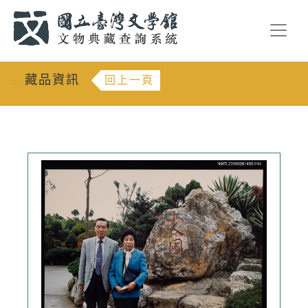
跳到主要內容
:::
藏品資訊
回上一頁
:::