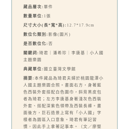
藏品層次:
單件
數量單位:
1張
尺寸大小(長*寬*高):
12.7*17.9cm
數位化類別:
影像(圖片)
是否數位化:
否
關鍵詞:
琦君｜潘希珍｜李唐基｜小人國
主題樂園
典藏單位:
國立臺灣文學館
摘要:
本件藏品為琦君夫婦於桃園龍潭小
人國主題樂園合照。畫面右方，身著藍
色西裝外套搭配白色圍巾，斜背黑皮包
者為琦君；左方李唐基身著淺灰色西裝
外套、搭配深紫色領帶及西裝長褲。畫
面後方，巨石造景上寫有「小人國」字
樣者為園區入口意象。琦君有筆記習
慣，因此手上拿著記事本。（文／廖堅