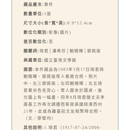
藏品層次:
單件
數量單位:
1張
尺寸大小(長*寬*高):
8.9*12.4cm
數位化類別:
影像(圖片)
是否數位化:
否
關鍵詞:
琦君│潘希珍│鮑曉暉│鄧佩瑜
典藏單位:
國立臺灣文學館
摘要:
本件藏品為1983年3月17日琦君與
鮑曉暉、鄧佩瑜等人餐敘合照。照片
中，左三鄧佩瑜；左四鮑曉暉；左五琦
君著米色毛背心，眾人圍坐於圓桌，後
方牆上有一幅畫。同年8月琦君隨丈夫李
唐基工作再次調遷而客居美國紐澤西州
21年，此或為離臺前文友相聚時合照。
（文／廖堅均）
其他說明:
1.琦君（1917-07-24/2006-