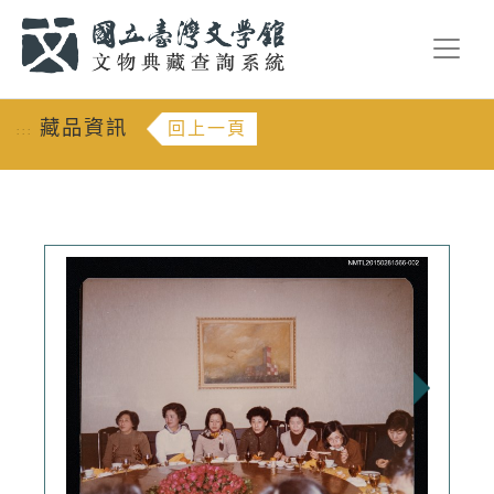
跳到主要內容
:::
藏品資訊
回上一頁
:::