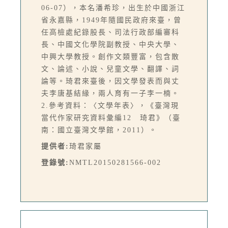
06-07），本名潘希珍，出生於中國浙江
省永嘉縣，1949年隨國民政府來臺，曾
任高檢處紀錄股長、司法行政部編審科
長、中國文化學院副教授、中央大學、
中興大學教授。創作文類豐富，包含散
文、論述、小說、兒童文學、翻譯、詞
論等。琦君來臺後，因文學發表而與丈
夫李唐基結緣，兩人育有一子李一楠。
2.參考資料：〈文學年表〉，《臺灣現
當代作家研究資料彙編12 琦君》（臺
南：國立臺灣文學館，2011）。
提供者:
琦君家屬
登錄號:
NMTL20150281566-002