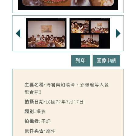
列印
主要名稱:
琦君與鮑曉暉、鄧佩瑜等人餐
聚合照2
拍攝日期:
民國72年3月17日
類別:
攝影
拍攝者:
不詳
原件與否:
原件