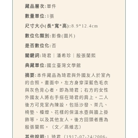
藏品層次:
單件
數量單位:
1張
尺寸大小(長*寬*高):
8.9*12.4cm
數位化類別:
影像(圖片)
是否數位化:
否
關鍵詞:
琦君｜潘希珍｜殷張蘭熙
典藏單位:
國立臺灣文學館
摘要:
本件藏品為琦君與外國友人於室內
的合照。畫面中，左方身穿深藍色毛衣
與灰色背心者，即為琦君；右方的女性
外國友人將右手搭在琦君的肩上。二人
後方可見室內陳設，包括沙發、茶几、
椅墊、檯燈、花樣的保溫水壺與牆上掛
飾等，以及其他友人。後方回頭者應為
殷張蘭熙。（文／高維志）
其他說明:
1.琦君（1917-07-24/2006-