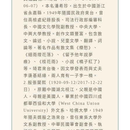
06-07），本名潘希珍，出生於中國浙江
省永嘉縣，1949年隨國民政府來台，曾
任高檢處紀錄股長、司法行政部編審科
長、中國文化學院副教授、中央大學、
中興大學教授。創作文類豐富，包含散
文、論述、小說、兒童文學、翻譯、詞
論等。著名作品有散文集《煙愁》、
《細雨燈花落》、《留予他年說夢
痕》、《桂花雨》、小說《橘子紅了》
等。琦君來台後，因文學發表而與丈夫
李唐基結緣，兩人育有一子李一楠。
2.殷張蘭熙（1920-09-12/2017-12-22
日），原籍中國湖北枝江，父親是中國
人，母親是美國人，畢業於中國四川成
都華西協和大學（West China Union
University）外文系、哈佛大學，1949
年隨夫婿殷之浩來台，曾任東吳大學外
文系副教授、中華民國筆會副會長、執