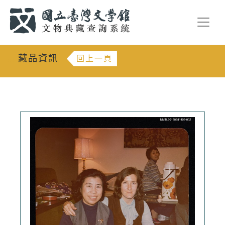
跳到主要內容
:::
藏品資訊
回上一頁
:::