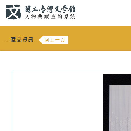
跳到主要內容
:::
藏品資訊
回上一頁
:::