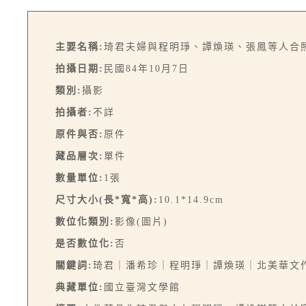
主要名稱:
琦君夫婦與程明琤、譚煥瑛、張鳳等人合
拍攝日期:
民國84年10月7日
類別:
攝影
拍攝者:
不詳
原件與否:
原件
藏品層次:
單件
數量單位:
1張
尺寸大小(長*寬*高):
10.1*14.9cm
數位化類別:
影像(圖片)
是否數位化:
否
關鍵詞:
琦君｜潘希珍｜程明琤｜譚煥瑛｜北美華文
典藏單位:
國立臺灣文學館