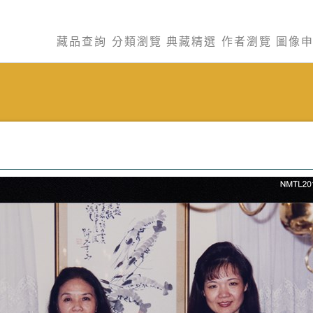
藏品查詢
分類瀏覽
典藏精選
作者瀏覽
圖像