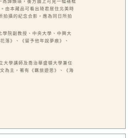
一為譚煥瑛，後方牆上可見一幅裱框
動。由本藏品可看出琦君居住北美時
作客所拍攝的紀念合影，應為同日所拍
中國文化學院副教授、中央大學、中興大
燈花落》、《留予他年說夢痕》、
蘭州立大學講師及喬治華盛頓大學兼任
散文為主，著有《羈旅遊思》、《海