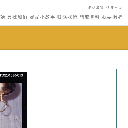
網站導覽
快速查詢
申請
典藏加值
藏品小故事
聯絡我們
開放資料
我要捐贈