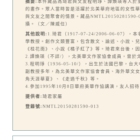
摘要:
本件藏品為琦君與文友程明琤、譚煥瑛等人於
的畫作。眾人當時皆是活躍於北美華府地區的女性
與文友之間聚會的情景。藏品NMTL201502815
攝。（文／陳威任）
其他說明:
1.琦君（1917-07-24/2006-
學教授。創作文類豐富，包含散文、論述、小說、
《桂花雨》、小說《橘子紅了》等。琦君來台後，
2.譚煥瑛（不詳/），北美華文作家協會成員，曾
3.程明琤（1936-05-10/），出生於法國巴
副教授多年，為北美華文作家協會會員、海外華文女
角天涯華夏》、《走過千秋》等。
4.參加1995年10月8日華府美華作協講演，友人招待
提供者:
琦君家屬
登錄號:
NMTL20150281590-013