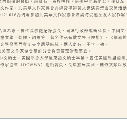
室內拍攝的合照。前排右一為程明琤，前排中間為琦君，後排左
華文作家，北美華文作家協會亦經常舉辦藝文講演與聚會交流活
90-012~016為琦君參加北美華文作家協會演講時受邀至友人家
06-07），本名潘希珍，曾任高檢處紀錄股長、司法行政部編審科長、
兒童文學、翻譯、詞論等。著名作品有散文集《煙愁》、《細雨
因文學發表而與丈夫李唐基結緣，兩人育有一子李一楠。
於北美華文作家協會華府分會負責管理財務事宜。
黎，台大中文碩士，美國耶魯大學遠東語文碩士畢業。曾任美國馬里
作家協會（OCWWA）創始會員，長年旅居美國。創作文類以