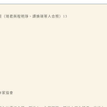
照（琦君與程明琤、譚煥瑛等人合照）13
作家協會