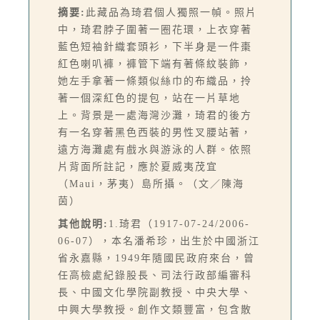
摘要:
此藏品為琦君個人獨照一幀。照片
中，琦君脖子圍著一圈花環，上衣穿著
藍色短袖針織套頭衫，下半身是一件棗
紅色喇叭褲，褲管下端有著條紋裝飾，
她左手拿著一條類似絲巾的布織品，拎
著一個深紅色的提包，站在一片草地
上。背景是一處海灣沙灘，琦君的後方
有一名穿著黑色西裝的男性叉腰站著，
遠方海灘處有戲水與游泳的人群。依照
片背面所註記，應於夏威夷茂宜
（Maui，茅夷）島所攝。（文／陳海
茵）
其他說明:
1.琦君（1917-07-24/2006-
06-07），本名潘希珍，出生於中國浙江
省永嘉縣，1949年隨國民政府來台，曾
任高檢處紀錄股長、司法行政部編審科
長、中國文化學院副教授、中央大學、
中興大學教授。創作文類豐富，包含散