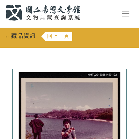
跳到主要內容
:::
藏品資訊
回上一頁
:::