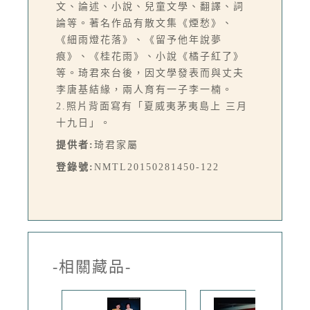
文、論述、小說、兒童文學、翻譯、詞
論等。著名作品有散文集《煙愁》、
《細雨燈花落》、《留予他年說夢
痕》、《桂花雨》、小說《橘子紅了》
等。琦君來台後，因文學發表而與丈夫
李唐基結緣，兩人育有一子李一楠。
2.照片背面寫有「夏威夷茅夷島上 三月
十九日」。
提供者:
琦君家屬
登錄號:
NMTL20150281450-122
-相關藏品-