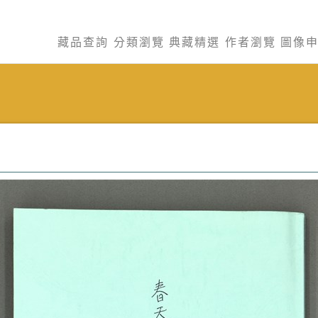
藏品查詢
分類瀏覽
典藏精選
作者瀏覽
圖像