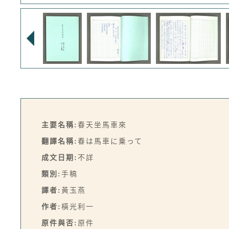
主要名稱:
春天坐馬車來
翻譯名稱:
春は馬車に乗って
成文日期:
不詳
類別:
手稿
譯者:
黃玉燕
作者:
橫光利一
原件與否:
原件