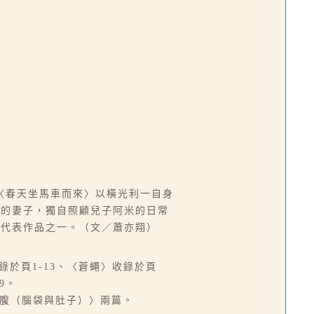
〈春天坐馬車而來〉以橫光利一自身
國的妻子，獨自照顧兒子阿米的日常
的代表作品之一。（文／蕭亦翔）
錄於頁1-13、〈蒼蠅〉收錄於頁
9。
に腹（腦袋與肚子）〉兩篇。