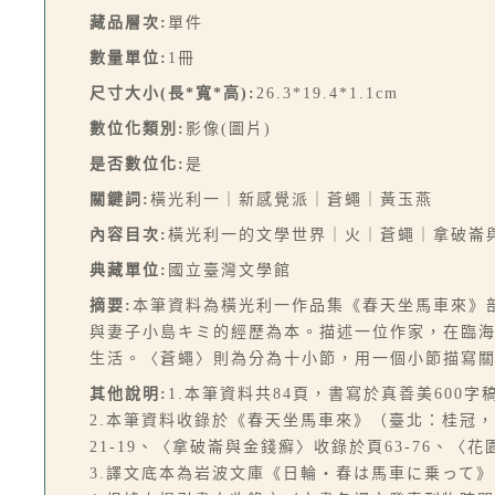
藏品層次:
單件
數量單位:
1冊
尺寸大小(長*寬*高):
26.3*19.4*1.1cm
數位化類別:
影像(圖片)
是否數位化:
是
關鍵詞:
橫光利一｜新感覺派｜蒼蠅｜黃玉燕
內容目次:
橫光利一的文學世界｜火｜蒼蠅｜拿破崙
典藏單位:
國立臺灣文學館
摘要:
本筆資料為橫光利一作品集《春天坐馬車來》
與妻子小島キミ的經歷為本。描述一位作家，在臨
生活。〈蒼蠅〉則為分為十小節，用一個小節描寫
其他說明:
1.本筆資料共84頁，書寫於真善美60
2.本筆資料收錄於《春天坐馬車來》（臺北：桂冠，20
21-19、〈拿破崙與金錢癬〉收錄於頁63-76、〈花
3.譯文底本為岩波文庫《日輪・春は馬車に乗って