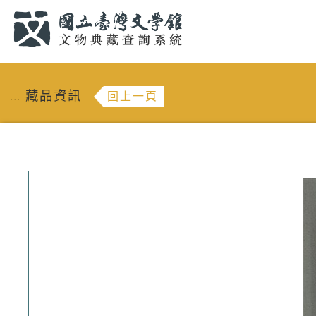
跳到主要內容
:::
藏品資訊
回上一頁
:::