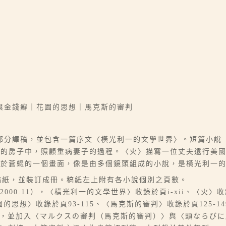
與金錢癬｜花園的思想｜馬克斯的審判
部分譯稿，並包含一篇序文〈橫光利一的文學世界〉。短篇小說
海的房子中，照顧重病妻子的過程。〈火〉描寫一位丈夫遠行美
關於蒼蠅的一個畫面，像是由多個鏡頭組成的小說，是橫光利一
0字稿紙，並裝訂成冊。稿紙左上附有各小說個別之頁數。
00.11），〈橫光利一的文學世界〉收錄於頁i-xii、〈火〉收
園的思想〉收錄於頁93-115、〈馬克斯的審判〉收錄於頁125-14
》，並加入〈マルクスの審判（馬克斯的審判）〉與〈頭ならび