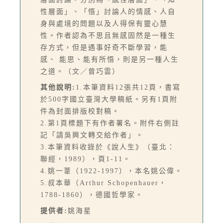
性層面」、「悟」討論人的情感、人自
身與處境的問題以及人得保有靈心慧
性。作者認為不思且無感固然是一種生
存方式，但是遇事好奇不斷學習，能
感、 能思、能有所悟，則是另一種人生
之道。（文／曾巧雲）
其他說明:
1.本筆資料12張共12頁，書寫
於500字國立臺灣大學稿紙。另有1頁附
件為封面排版校對稿。
2.第1頁標題下有作者署名。附件右側註
記「請吳興文轉交給作者」。
3.本筆資料收錄於《說人生》（臺北：
聯經，1989），頁1-11。
4.姚一葦（1922-1997），本名姚公偉。
5.叔本華（Arthur Schopenhauer，
1788-1860），德國哲學家。
提供者:
姚海星