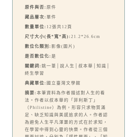
原件與否:
原件
藏品層次:
單件
數量單位:
12張共12頁
尺寸大小(長*寬*高):
21.2*26.6cm
數位化類別:
影像(圖片)
是否數位化:
是
關鍵詞:
姚一葦│說人生│叔本華│知識│
終生學習
典藏單位:
國立臺灣文學館
摘要:
本筆資料為作者描述對人生的看
法。作者以叔本華的「菲利斯丁」
（Philistine）為例，形容只求物質滿
足、缺乏知識與美感追求的人。作者認
為避免人生平凡渾噩的方式在於求知，
在學習中得到心靈的快樂。作者從三個
層面討論，分別為「感性層面」、「知