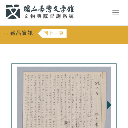
跳到主要內容
:::
藏品資訊
回上一頁
:::