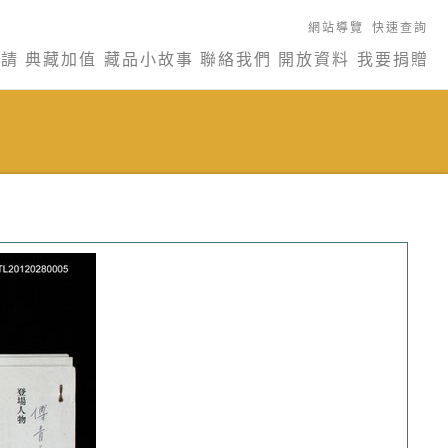
網站導覽
快速查詢
申請
典藏加值
藏品小故事
聯絡我們
開放資料
我要捐贈