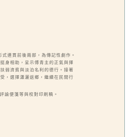
形式連貫前後兩部，為傳記性劇作。
的挺身相助，呈示傅青主的正氣與擇
其扶弱濟貧與淡泊名利的德行。接著
接受，選擇瀟灑返鄉，繼續在民間行
學評論便箋等與校對印刷稿。