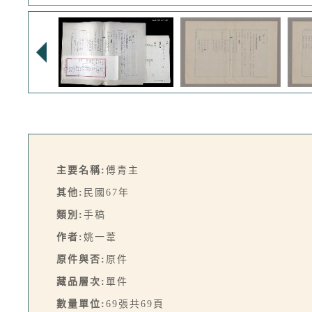
主要名稱:
傅青主
其他:
民國67年
類別:
手稿
作者:
姚一葦
原件與否:
原件
藏品層次:
單件
數量單位:
69張共69頁