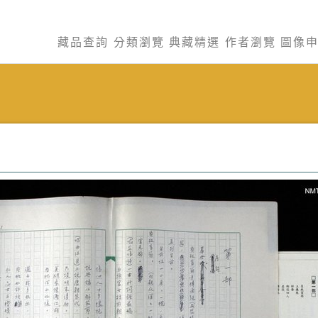
藏品查詢
分類瀏覽
典藏精選
作者瀏覽
圖像