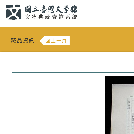
跳到主要內容
:::
藏品資訊
回上一頁
:::