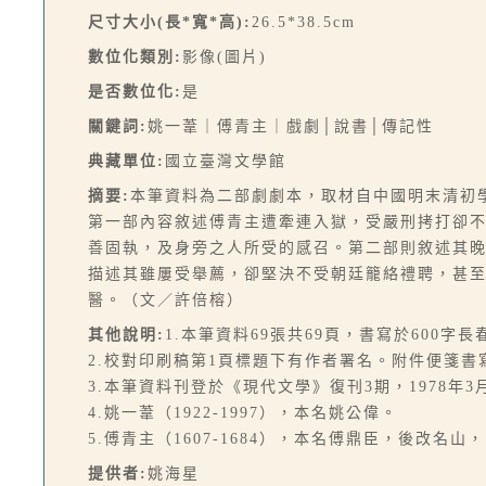
尺寸大小(長*寬*高):
26.5*38.5cm
數位化類別:
影像(圖片)
是否數位化:
是
關鍵詞:
姚一葦｜傅青主｜戲劇│說書│傳記性
典藏單位:
國立臺灣文學館
摘要:
本筆資料為二部劇劇本，取材自中國明末清初
第一部內容敘述傅青主遭牽連入獄，受嚴刑拷打卻
善固執，及身旁之人所受的感召。第二部則敘述其
描述其雖屢受舉薦，卻堅決不受朝廷籠絡禮聘，甚
醫。（文／許倍榕）
其他說明:
1.本筆資料69張共69頁，書寫於60
2.校對印刷稿第1頁標題下有作者署名。附件便箋
3.本筆資料刊登於《現代文學》復刊3期，1978年3
4.姚一葦（1922-1997），本名姚公偉。
5.傅青主（1607-1684），本名傅鼎臣，後改名
提供者:
姚海星