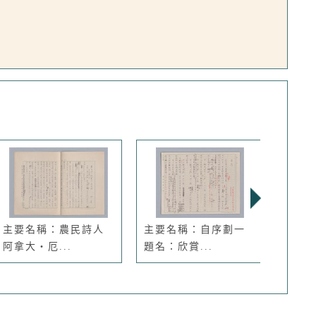
主要名稱：農民詩人
主要名稱：自序劃一
主要
阿拿大‧厄...
題名：欣賞...
家馬林