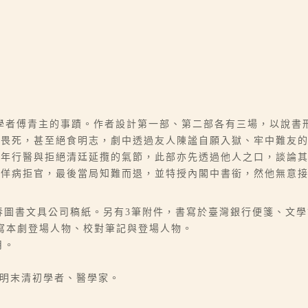
學者傅青主的事蹟。作者設計第一部、第二部各有三場，以說書
不畏死，甚至絕食明志，劇中透過友人陳謐自願入獄、牢中難友
晚年行醫與拒絕清廷延攬的氣節，此部亦先透過他人之口，談論
至佯病拒官，最後當局知難而退，並特授內閣中書銜，然他無意
0字長春圖書文具公司稿紙。另有3筆附件，書寫於臺灣銀行便箋、文
書寫本劇登場人物、校對筆記與登場人物。
月。
山，明末清初學者、醫學家。