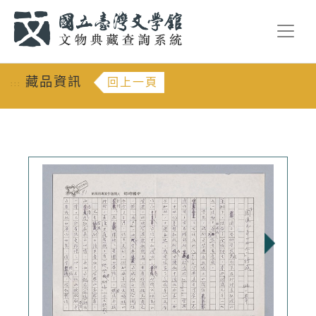
跳到主要內容
:::
藏品資訊
回上一頁
:::