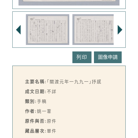
列印
主要名稱:
｢關渡元年一九九一｣抒感
成文日期:
不詳
類別:
手稿
作者:
姚一葦
原件與否:
原件
藏品層次:
單件