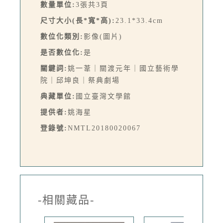
數量單位:
3張共3頁
尺寸大小(長*寬*高):
23.1*33.4cm
數位化類別:
影像(圖片)
是否數位化:
是
關鍵詞:
姚一葦｜關渡元年｜國立藝術學
院｜邱坤良｜祭典劇場
典藏單位:
國立臺灣文學館
提供者:
姚海星
登錄號:
NMTL20180020067
-相關藏品-