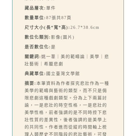
藏品層次:
單件
數量單位:
87張共87頁
尺寸大小(長*寬*高):
26.7*38.6cm
數位化類別:
影像(圖片)
是否數位化:
是
關鍵詞:
姚一葦｜美的範疇論｜美學｜悲
壯藝術｜希臘悲劇
典藏單位:
國立臺灣文學館
摘要:
本筆資料為作者探究悲壯作為一種
美學的範疇與藝術的類型，而不只是侷
限悲劇這種戲劇類型。分為上下兩篇討
論，一是悲壯的時空性格，一是悲壯的
美學性格，前者強調的是不同時控下悲
壯性質的差異性，後者強調的是美學上
的共同性。作者進而從縱的時間軸上梳
理人類歷史不同階段的悲壯藝術，可發