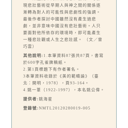
現悲壯藝術從早期人與神之間的關係逐
漸轉為對人的可能性與悲劇性的強調。
最後作者探討中國雖然沒有產生過悲
劇，並非意味中國沒有悲壯藝術。人只
要面對他所依存的環境時，即可能產生
一種悲壯觀或人生之悲壯感。 （文／曾
巧雲）
其他說明:
1.本筆資料87張共87頁，書寫
於600字孔雀牌稿紙。
2.第1頁標題下有作者署名。
3本筆資料收錄於《美的範疇論》（臺
北：開明，1978），頁93-164。
4.姚一葦（1922-1997），本名姚公偉。
提供者:
姚海星
登錄號:
NMTL20120280019-005