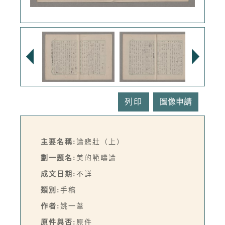
列印
主要名稱:
論悲壯（上）
劃一題名:
美的範疇論
成文日期:
不詳
類別:
手稿
作者:
姚一葦
原件與否:
原件