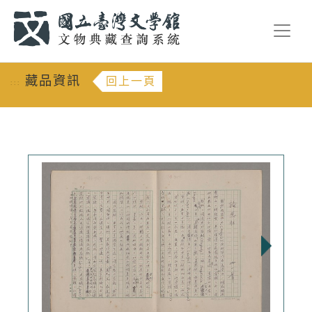
跳到主要內容
:::
藏品資訊
回上一頁
:::