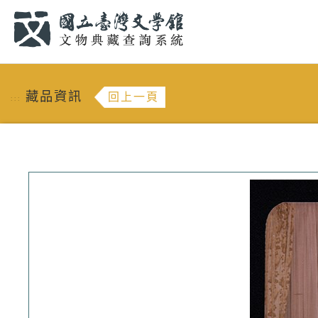
跳到主要內容
:::
藏品資訊
回上一頁
:::