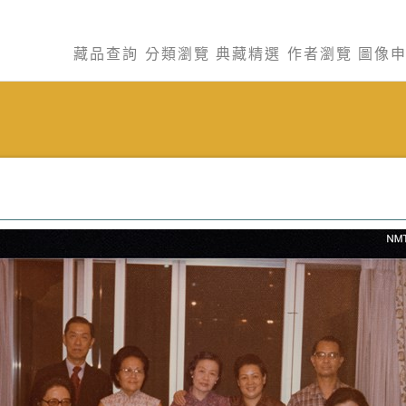
藏品查詢
分類瀏覽
典藏精選
作者瀏覽
圖像