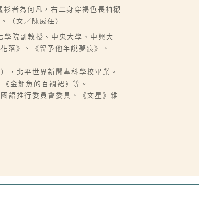
襯衫者為何凡，右二身穿褐色長袖襯
景。（文／陳威任）
中國文化學院副教授、中央大學、中興大
燈花落》、《留予他年說夢痕》、
頭份鎮），北平世界新聞專科學校畢業。
、《金鯉魚的百襉裙》等。
台灣省國語推行委員會委員、《文星》雜