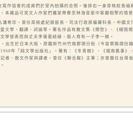
女寫作協會的成員們於室內拍攝的合照。後排右一身穿格紋長袖
君，本藏品可見文人作家們攜家帶眷至林海音家中客廳相聚的情
06-07），本名潘希珍，曾任高檢處紀錄股長、司法行政部編審科長、
兒童文學、翻譯、詞論等。著名作品有散文集《煙愁》、《細雨
因文學發表而與丈夫李唐基結緣，兩人育有一子李一楠。
1），原名林含英，出生於日本大阪，原籍新竹州竹南郡頭分街（今苗栗縣
1968年「純文學出版社」。著有：《冬青樹》、《城南舊事》
），本名夏承楹，記者、散文作家與譯者，曾任《聯合報》主筆；亦曾擔任
音。