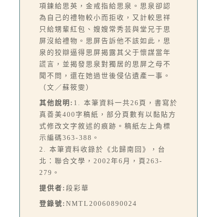
項鍊給思英，金戒指給思泉。思泉卻認
為自己的禮物較小而拒收，又計較思祥
只給甥輩紅包、嫂嫂常秀芸與堂兄于思
屏沒給禮物。思屏告訴他不該如此，思
泉的狡辯逼得思屏揭露其父于懷謀當年
謊言，並揭發思泉對獨居的思屏之母不
聞不問，還在她過世後侵佔遺產一事。
（文／蘇筱雯）
其他說明:
1. 本筆資料一共26頁，書寫於
真善美400字稿紙，部分頁數有以黏貼方
式修改文字敘述的痕跡。稿紙左上角標
示編碼363-388。
2. 本筆資料收錄於《北歸南回》，台
北：聯合文學，2002年6月，頁263-
279。
提供者:
段彩華
登錄號:
NMTL20060890024