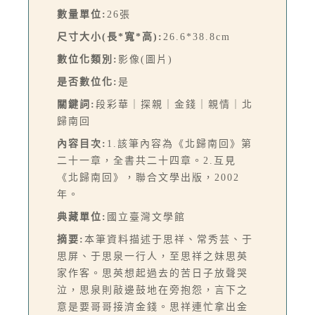
數量單位:
26張
尺寸大小(長*寬*高):
26.6*38.8cm
數位化類別:
影像(圖片)
是否數位化:
是
關鍵詞:
段彩華｜探親｜金錢｜親情｜北
歸南回
內容目次:
1.該筆內容為《北歸南回》第
二十一章，全書共二十四章。2.互見
《北歸南回》，聯合文學出版，2002
年。
典藏單位:
國立臺灣文學館
摘要:
本筆資料描述于思祥、常秀芸、于
思屏、于思泉一行人，至思祥之妹思英
家作客。思英想起過去的苦日子放聲哭
泣，思泉則敲邊鼓地在旁抱怨，言下之
意是要哥哥接濟金錢。思祥連忙拿出金