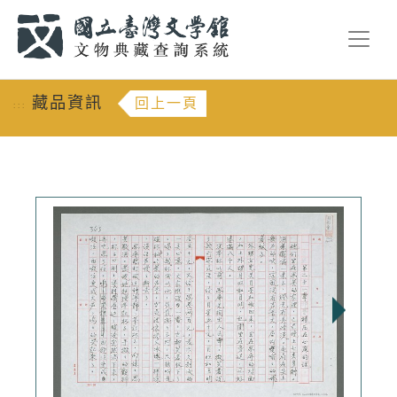
跳到主要內容
:::
藏品資訊
回上一頁
:::