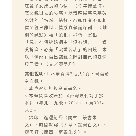
庇護子女成長的心情。〈今年掃墓時〉
寫父親逝去的哀痛，以清明掃墓見墓碑
名姓的「愕然」情緒，凸顯作者不願相
信至親已離世，情感真摯而深刻。〈離
別的緘默〉藉「菜根」抒情，寫出
「我」在傳統婚姻中「沒有語言」、遭
受折磨、心有「沉重苦衷」的困境，末
以「惻然」寫出臨鏡之際對自己的哀憐
與同情。（文／廖堅均）
其他說明:
1.本筆資料2張共2頁，書寫於
空白紙。
2.本筆資料無抄寫者署名。
3.本筆資料收錄於 《台灣現代詩手抄
本》（臺北：九歌，2014），頁302-
303。
4.鈐印：迤邐絕俗（閒章，篆書朱
文）、時間就寢（閒章，篆書白文）、
繆思軒（閒章，篆書朱文）。