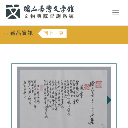
跳到主要內容
:::
藏品資訊
回上一頁
:::