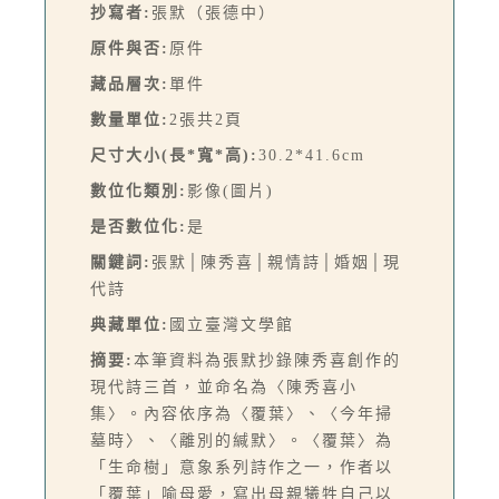
抄寫者:
張默（張德中）
原件與否:
原件
藏品層次:
單件
數量單位:
2張共2頁
尺寸大小(長*寬*高):
30.2*41.6cm
數位化類別:
影像(圖片)
是否數位化:
是
關鍵詞:
張默│陳秀喜│親情詩│婚姻│現
代詩
典藏單位:
國立臺灣文學館
摘要:
本筆資料為張默抄錄陳秀喜創作的
現代詩三首，並命名為〈陳秀喜小
集〉。內容依序為〈覆葉〉、〈今年掃
墓時〉、〈離別的緘默〉。〈覆葉〉為
「生命樹」意象系列詩作之一，作者以
「覆葉」喻母愛，寫出母親犧牲自己以