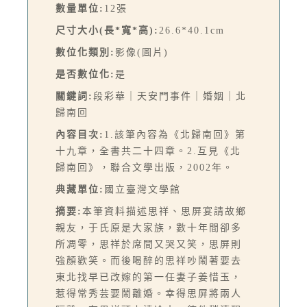
數量單位:
12張
尺寸大小(長*寬*高):
26.6*40.1cm
數位化類別:
影像(圖片)
是否數位化:
是
關鍵詞:
段彩華｜天安門事件｜婚姻｜北
歸南回
內容目次:
1.該筆內容為《北歸南回》第
十九章，全書共二十四章。2.互見《北
歸南回》，聯合文學出版，2002年。
典藏單位:
國立臺灣文學館
摘要:
本筆資料描述思祥、思屏宴請故鄉
親友，于氏原是大家族，數十年間卻多
所凋零，思祥於席間又哭又笑，思屏則
強顏歡笑。而後喝醉的思祥吵鬧著要去
東北找早已改嫁的第一任妻子姜惜玉，
惹得常秀芸要鬧離婚。幸得思屏將兩人