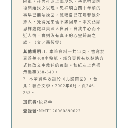
隔離，在思祥頭上澆冷水、待他稍清醒
後開始說之以理。思祥明白四十年前的
事早已無法挽回，感嘆自己在哪都是外
鄉人，覺得兄弟倆不該回來。本文凸顯
思祥處處以美國人自居，自我中心而不
近人情，實則沒有真正的心靈歸屬之
處。（文／蘇筱雯）
其他說明:
1. 本筆資料一共12頁，書寫於
真善美400字稿紙，部分頁數有以黏貼方
式修改文字敘述的痕跡。稿紙左上角標
示編碼338-349。
2. 本筆資料收錄於《北歸南回》，台
北：聯合文學，2002年6月，頁246-
253。
提供者:
段彩華
登錄號:
NMTL20060890022