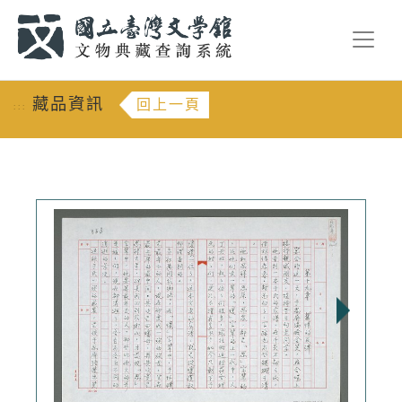
跳到主要內容
:::
藏品資訊
回上一頁
:::