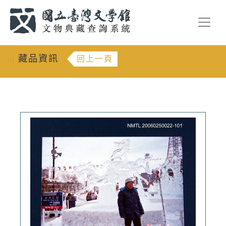
跳到主要內容
:::
藏品資訊
回上一頁
:::