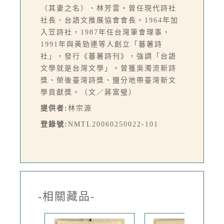
（其妻之名）、林芳雲。曾任現代詩社
社長、台語文推展協會會長。1964年加
入笠詩社，1987年任台灣筆會理事，
1991年與黃勁連等人創立「蕃薯詩
社」，發行《蕃薯詩刊》，強調「台語
文學就是台灣文學」。曾獲吳濁流新詩
獎、榮後臺灣詩獎、鹽分地帶臺灣新文
學貢獻獎。（文／蔣富璧）
提供者:
林宗源
登錄號:
NMTL20060250022-101
-相關藏品-