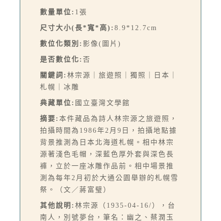
數量單位:
1張
尺寸大小(長*寬*高):
8.9*12.7cm
數位化類別:
影像(圖片)
是否數位化:
否
關鍵詞:
林宗源｜旅遊照｜獨照｜日本｜
札幌｜冰雕
典藏單位:
國立臺灣文學館
摘要:
本件藏品為詩人林宗源之旅遊照，
拍攝時間為1986年2月9日，拍攝地點據
背景推測為日本北海道札幌。相中林宗
源著淺色毛帽，深藍色厚外套與深色長
褲，立於一座冰雕作品前。相中場景推
測為每年2月初於大通公園舉辦的札幌雪
祭。（文／蔣富璧）
其他說明:
林宗源（1935-04-16/），台
南人，別號夢台，筆名：幽之、蔡潤玉