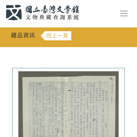
跳到主要內容
:::
藏品資訊
回上一頁
:::