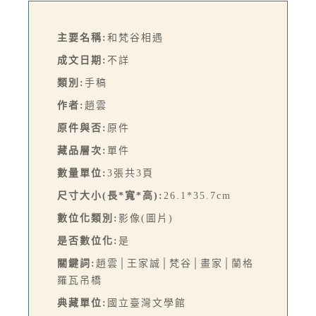
主要名稱:
和梵谷相遇
成文日期:
不詳
類別:
手稿
作者:
趙雲
原件與否:
原件
藏品層次:
單件
數量單位:
3張共3頁
尺寸大小(長*寬*高):
26.1*35.7cm
數位化類別:
影像(圖片)
是否數位化:
是
關鍵詞:
趙雲│王家誠│梵谷│畫家│蘭格
羅瓦吊橋
典藏單位:
國立臺灣文學館