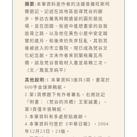
摘要:
本筆資料是作者的法國普羅旺斯阿
爾遊記。記述在該地區追尋梵谷的腳
步，參訪古羅馬時期遺留的圓形競技
場，並在田園、街道中遙想畫家的自我
追尋之路，以及他在黃色小屋中安定踏
實的歲月，和後來的失序狂亂，其割耳
後被送入的市立醫院，現已成為梵谷文
化紀念館。文末作者來到蘭格羅瓦吊
橋，談及梵谷曾取材入畫並易稿三次。
（文／鳳氣至純平）
其他說明:
1.本筆資料3張共3頁，書寫於
600字金球牌稿紙。
2.第1頁標題下有作者署名，右側註記
「附畫：〈梵谷的吊橋〉王家誠畫」，
第3頁僅半張稿紙。
3.本筆資料有多處剪貼痕跡。
4.本筆資料刊登於《中華日報》，2004
年12月23日，23版。