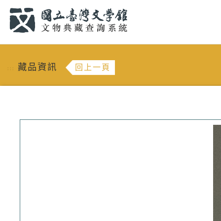
跳到主要內容
:::
藏品資訊
回上一頁
:::