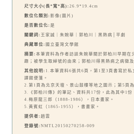
尺寸大小(長*寬*高):
26.9*19.4cm
數位化類別:
影像(圖片)
是否數位化:
是
關鍵詞:
王家誠｜朱婉華｜郭柏川｜黑熱病│平劇
典藏單位:
國立臺灣文學館
摘要:
本筆資料為作者訪談朱婉華關於郭柏川早期在
趣；被學生取綽號的由來；郭柏川得黑熱病之病徵
其他說明:
1.本筆資料6張共6頁，第1至3頁書寫
譯館便箋。
2.第1頁為北京天壇、景山鼓樓等地之圖示；第5頁
3.《郭柏川傳》的筆記、資料共17份，此為其中1份
4.梅原龍三郎（1888-1986），日本畫家。
5.黃賓虹（1865-1955），書畫家。
提供者:
趙雲
登錄號:
NMTL20150270258-009