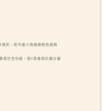
來情形；對平劇人物服飾配色感興
頁書寫於空白紙，第6頁書寫於國立編