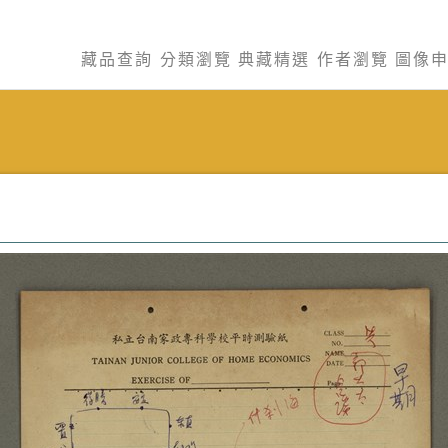
藏品查詢
分類瀏覽
典藏精選
作者瀏覽
圖像