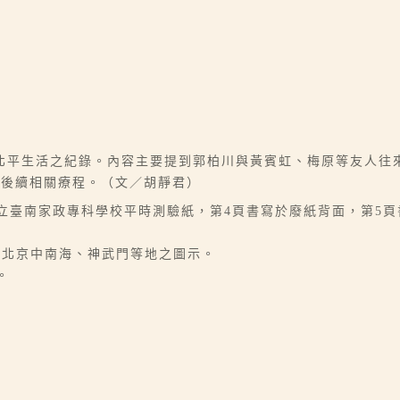
北平生活之紀錄。內容主要提到郭柏川與黃賓虹、梅原等友人往
及後續相關療程。（文／胡靜君）
於私立臺南家政專科學校平時測驗紙，第4頁書寫於廢紙背面，第5
為北京中南海、神武門等地之圖示。
。