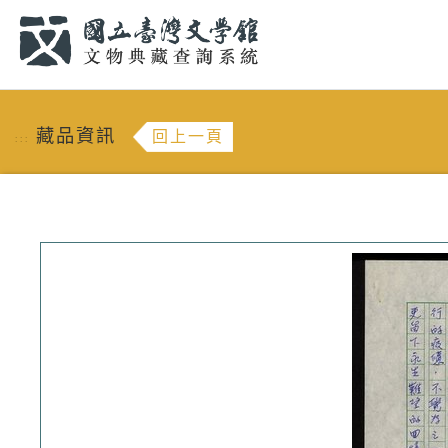
跳到主要內容
:::
藏品資訊
回上一頁
:::