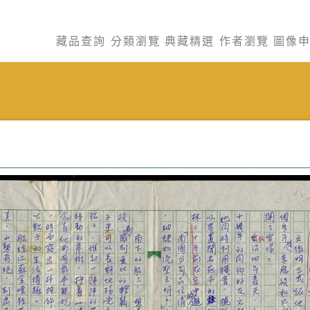
藏品查詢
分類瀏覽
典藏精選
作者瀏覽
圖像