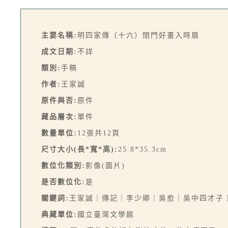
主要名稱:
明四家傳（十六）閉門好畫入時眉
成文日期:
不詳
類別:
手稿
作者:
王家誠
原件與否:
原件
藏品層次:
單件
數量單位:
12張共12頁
尺寸大小(長*寬*高):
25.8*35.3cm
數位化類別:
影像(圖片)
是否數位化:
是
關鍵詞:
王家誠｜傳記｜李少卿｜吳愈｜吳中四才子
典藏單位:
國立臺灣文學館