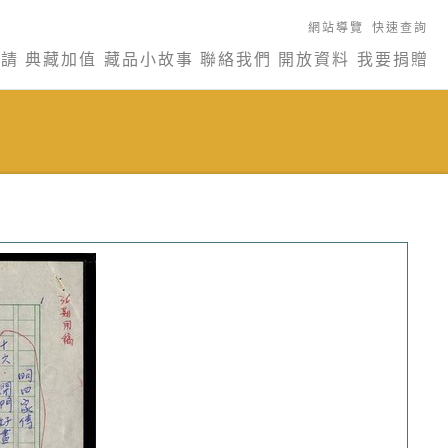
網站導覽
快速查詢
申請
典藏加值
藏品小故事
聯絡我們
開放資料
我要捐贈