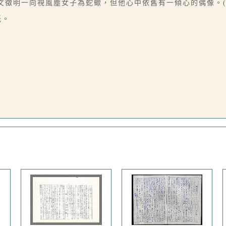
文徵明一向視風塵女子為蛇蠍，但他心中依舊有一傾心的偶像。(
紙。