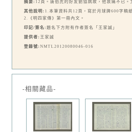
摘要:
12頁。唐伯虎的好友劉協病故，他哀痛不已。
其他說明:
1.本筆資料共12頁，寫於月球牌600字稿
2.《明四家傳》第一冊內文。
印記/簽名:
題名下方附有作者簽名「王家誠」
提供者:
王家誠
登錄號:
NMTL20120080046-016
-相關藏品-