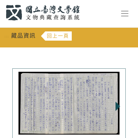
跳到主要內容
:::
藏品資訊
回上一頁
:::