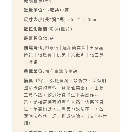
藏品層次:
單件
數量單位:
12張共12頁
尺寸大小(長*寬*高):
25.5*35.6cm
數位化類別:
影像(圖片)
是否數位化:
是
關鍵詞:
明四家傳│蓬萊仙奕圖│王家誠│
傳記︱張鳳翼︱仇英︱文徵明︱張三豐
︱冷謙
典藏單位:
國立臺灣文學館
摘要:
12頁。張鳳翼藏，請仇英、文徵明
臨摹冷謙的畫作「蓬萊仙奕圖」，由張
三豐作跋，敘述冷謙的生平與創作背
景，是相當稀有的畫作。然而仇英的身
世、年壽如謎，其畫品也說法不一，各
家說法各執一詞，難成定論。（文/ 林世
翔）