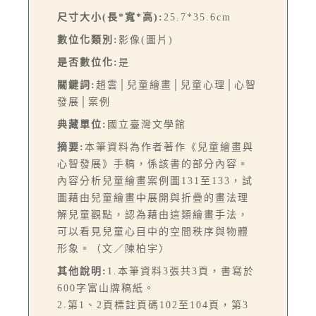
尺寸大小(長*寬*高):
25.7*35.6cm
數位化類別:
影像(圖片)
是否數位化:
是
關鍵詞:
趙雲│兒童繪畫│兒童心理│心智
發展│案例
典藏單位:
國立臺灣文學館
摘要:
本筆資料為作者著作《兒童繪畫與
心智發展》手稿，係該書的部分內容。
內容分析兒童繪畫案例圖131至133，試
圖藉由兒童繪畫中展開與折疊的畫法理
解兒童觀點，認為藉由這類繪畫手法，
可以看見兒童心目中的空間秩序與物體
形象。（文／陳柏宇）
其他說明:
1.本筆資料3張共3頁，書寫於
600字富山牌稿紙。
2.第1、2頁標註頁碼102至104頁，第3