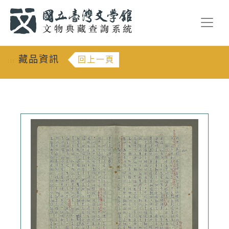
跳到主要內容
:::
藏品資訊
回上一頁
:::