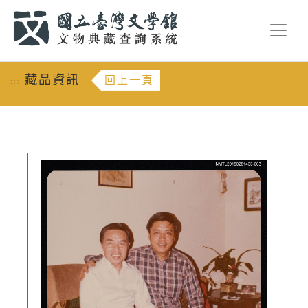
跳到主要內容
:::
藏品資訊
回上一頁
:::