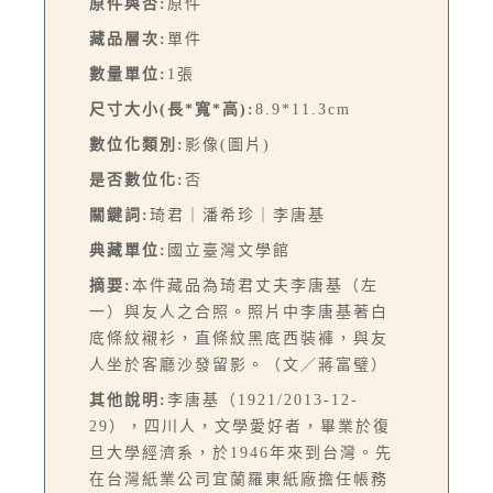
原件與否:
原件
藏品層次:
單件
數量單位:
1張
尺寸大小(長*寬*高):
8.9*11.3cm
數位化類別:
影像(圖片)
是否數位化:
否
關鍵詞:
琦君｜潘希珍｜李唐基
典藏單位:
國立臺灣文學館
摘要:
本件藏品為琦君丈夫李唐基（左
一）與友人之合照。照片中李唐基著白
底條紋襯衫，直條紋黑底西裝褲，與友
人坐於客廳沙發留影。（文／蔣富璧）
其他說明:
李唐基（1921/2013-12-
29），四川人，文學愛好者，畢業於復
旦大學經濟系，於1946年來到台灣。先
在台灣紙業公司宜蘭羅東紙廠擔任帳務