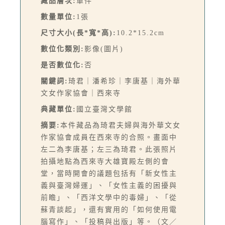
藏品層次:
單件
數量單位:
1張
尺寸大小(長*寬*高):
10.2*15.2cm
數位化類別:
影像(圖片)
是否數位化:
否
關鍵詞:
琦君｜潘希珍｜李唐基｜海外華
文女作家協會｜西來寺
典藏單位:
國立臺灣文學館
摘要:
本件藏品為琦君夫婦與海外華文女
作家協會成員在西來寺的合照。畫面中
左二為李唐基；左三為琦君。此張照片
拍攝地點為西來寺大雄寶殿左側的會
堂，當時開會的議題包括有「新女性主
義與臺灣婦運」、「女性主義的困擾與
前瞻」、「西洋文學中的毒婦」、「從
蘇青談起」，還有實用的「如何使用電
腦寫作」、「投稿與出版」等。（文／