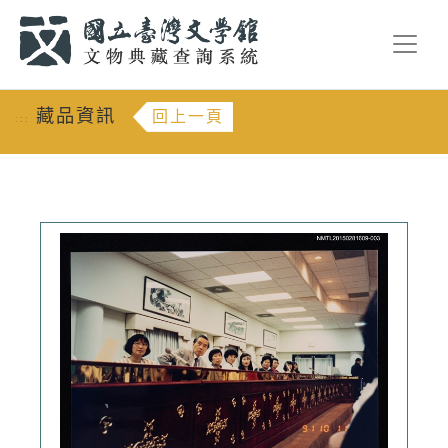
跳到主要內容
:::
藏品資訊
回上一頁
:::