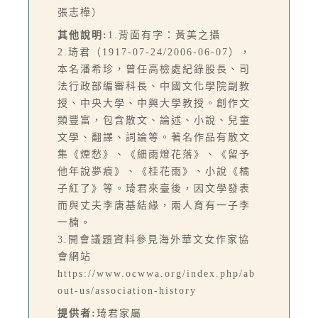
張志樺）
其他說明:
1.背面有字：黃美之攝
2.琦君（1917-07-24/2006-06-07），
本名潘希珍，曾任高檢處紀錄股長、司
法行政部編審科長、中國文化學院副教
授、中央大學、中興大學教授。創作文
類豐富，包含散文、論述、小說、兒童
文學、翻譯、詞論等。著名作品有散文
集《煙愁》、《細雨燈花落》、《留予
他年說夢痕》、《桂花雨》、小說《橘
子紅了》等。琦君來臺後，因文學發表
而與丈夫李唐基結緣，兩人育有一子李
一楠。
3.開會議題資料參見海外華文女作家協
會網站
https://www.ocwwa.org/index.php/ab
out-us/association-history
提供者:
琦君家屬