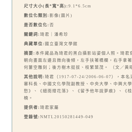
尺寸大小(長*寬*高):
9.1*6.5cm
數位化類別:
影像(圖片)
是否數位化:
否
關鍵詞:
琦君｜潘希珍
典藏單位:
國立臺灣文學館
摘要:
本件藏品為琦君的黑白攝影站姿個人照。琦君
朝向畫面左邊且微向後傾，左手扶著橋欄，右手拿
何簍空雕刻；後方樹木挺拔、枝繁葉茂。 （文／黃
其他說明:
琦君（1917-07-24/2006-06-
審科長、中國文化學院副教授、中央大學、中興大
愁》、《細雨燈花落》、《留予他年說夢痕》、《
楠。
提供者:
琦君家屬
登錄號:
NMTL20150281449-049