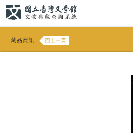
跳到主要內容
:::
藏品資訊
回上一頁
:::