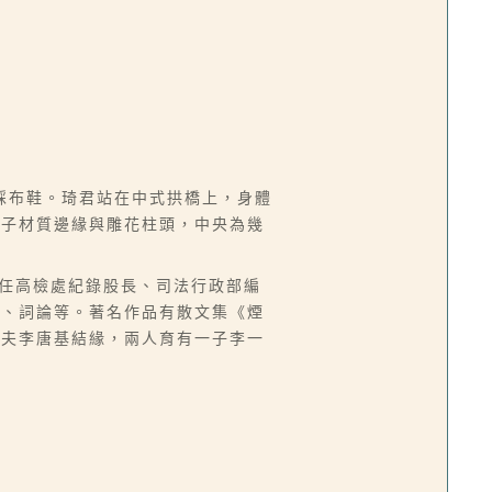
踩布鞋。琦君站在中式拱橋上，身體
石子材質邊緣與雕花柱頭，中央為幾
台，曾任高檢處紀錄股長、司法行政部編
譯、詞論等。著名作品有散文集《煙
丈夫李唐基結緣，兩人育有一子李一