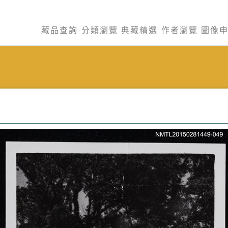
藏品查詢
分類瀏覽
典藏精選
作者瀏覽
圖像