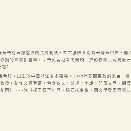
穿著帶有直線壓紋的長褲套裝，左右腰際各別有著翻蓋口袋，腳
著收攏的條紋折疊傘，面帶笑容地看向鏡頭。拱形橋欄上可見磨
昭雪）
07），本名潘希珍，出生於中國浙江省永嘉縣，1949年隨國民政府來
學教授。創作文類豐富，包含散文、論述、小說、兒童文學、翻
桂花雨》、小說《橘子紅了》等。琦君來台後，因文學發表而與