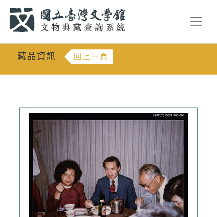
跳到主要內容
:::
藏品資訊
回上一頁
:::