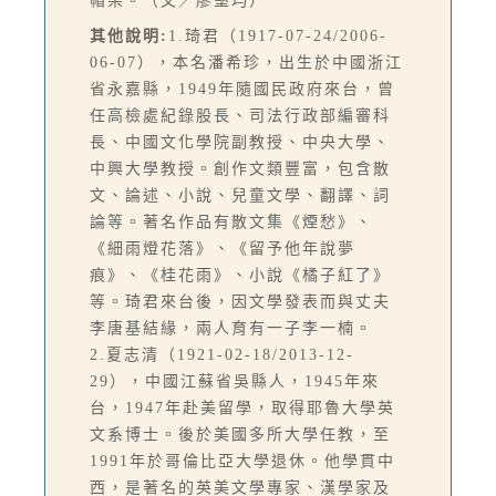
帽架。（文／廖堅均）
其他說明:
1.琦君（1917-07-24/2006-
06-07），本名潘希珍，出生於中國浙江
省永嘉縣，1949年隨國民政府來台，曾
任高檢處紀錄股長、司法行政部編審科
長、中國文化學院副教授、中央大學、
中興大學教授。創作文類豐富，包含散
文、論述、小說、兒童文學、翻譯、詞
論等。著名作品有散文集《煙愁》、
《細雨燈花落》、《留予他年說夢
痕》、《桂花雨》、小說《橘子紅了》
等。琦君來台後，因文學發表而與丈夫
李唐基結緣，兩人育有一子李一楠。
2.夏志清（1921-02-18/2013-12-
29），中國江蘇省吳縣人，1945年來
台，1947年赴美留學，取得耶魯大學英
文系博士。後於美國多所大學任教，至
1991年於哥倫比亞大學退休。他學貫中
西，是著名的英美文學專家、漢學家及