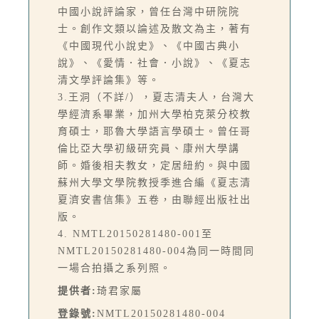
中國小說評論家，曾任台灣中研院院
士。創作文類以論述及散文為主，著有
《中國現代小說史》、《中國古典小
說》、《愛情．社會．小說》、《夏志
清文學評論集》等。
3.王洞（不詳/），夏志清夫人，台灣大
學經濟系畢業，加州大學柏克萊分校教
育碩士，耶魯大學語言學碩士。曾任哥
倫比亞大學初級研究員、康州大學講
師。婚後相夫教女，定居紐約。與中國
蘇州大學文學院教授季進合編《夏志清
夏濟安書信集》五卷，由聯經出版社出
版。
4. NMTL20150281480-001至
NMTL20150281480-004為同一時間同
一場合拍攝之系列照。
提供者:
琦君家屬
登錄號:
NMTL20150281480-004