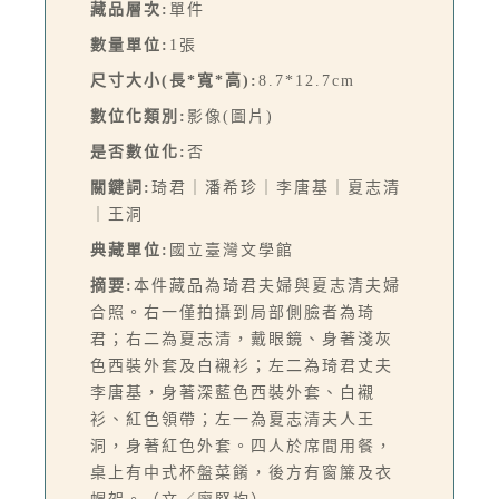
藏品層次:
單件
數量單位:
1張
尺寸大小(長*寬*高):
8.7*12.7cm
數位化類別:
影像(圖片)
是否數位化:
否
關鍵詞:
琦君｜潘希珍｜李唐基｜夏志清
｜王洞
典藏單位:
國立臺灣文學館
摘要:
本件藏品為琦君夫婦與夏志清夫婦
合照。右一僅拍攝到局部側臉者為琦
君；右二為夏志清，戴眼鏡、身著淺灰
色西裝外套及白襯衫；左二為琦君丈夫
李唐基，身著深藍色西裝外套、白襯
衫、紅色領帶；左一為夏志清夫人王
洞，身著紅色外套。四人於席間用餐，
桌上有中式杯盤菜餚，後方有窗簾及衣