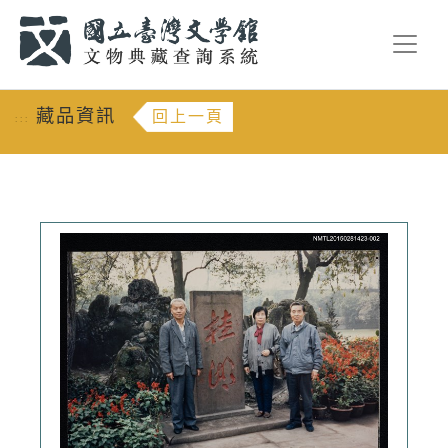
跳到主要內容
:::
藏品資訊
回上一頁
:::