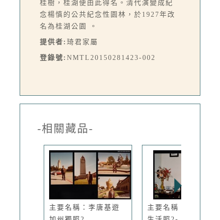
桂樹，桂湖便由此得名。清代演變成紀
念楊慎的公共紀念性園林，於1927年改
名為桂湖公園 。
提供者:
琦君家屬
登錄號:
NMTL20150281423-002
-相關藏品-
主要名稱：李唐基遊
主要名稱：琦君個人
加州獨照2...
生活照2-...