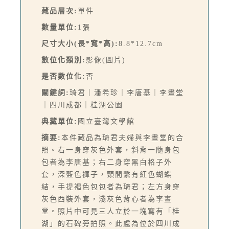
藏品層次:
單件
數量單位:
1張
尺寸大小(長*寬*高):
8.8*12.7cm
數位化類別:
影像(圖片)
是否數位化:
否
關鍵詞:
琦君｜潘希珍｜李唐基｜李晝堂
｜四川成都｜桂湖公園
典藏單位:
國立臺灣文學館
摘要:
本件藏品為琦君夫婦與李晝堂的合
照。右一身穿灰色外套，斜背一隨身包
包者為李唐基；右二身穿黑白格子外
套，深藍色褲子，頸間繫有紅色蝴蝶
結，手提褐色包包者為琦君；左方身穿
灰色西裝外套，淺灰色背心者為李晝
堂。照片中可見三人立於一塊寫有「桂
湖」的石碑旁拍照。此處為位於四川成