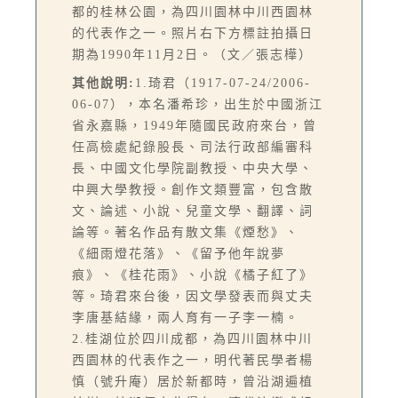
都的桂林公園，為四川園林中川西園林
的代表作之一。照片右下方標註拍攝日
期為1990年11月2日。（文／張志樺）
其他說明:
1.琦君（1917-07-24/2006-
06-07），本名潘希珍，出生於中國浙江
省永嘉縣，1949年隨國民政府來台，曾
任高檢處紀錄股長、司法行政部編審科
長、中國文化學院副教授、中央大學、
中興大學教授。創作文類豐富，包含散
文、論述、小說、兒童文學、翻譯、詞
論等。著名作品有散文集《煙愁》、
《細雨燈花落》、《留予他年說夢
痕》、《桂花雨》、小說《橘子紅了》
等。琦君來台後，因文學發表而與丈夫
李唐基結緣，兩人育有一子李一楠。
2.桂湖位於四川成都，為四川園林中川
西園林的代表作之一，明代著民學者楊
慎（號升庵）居於新都時，曾沿湖遍植