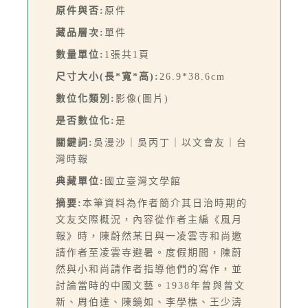
原件與否:
原件
藏品層次:
單件
數量單位:
1張共1頁
尺寸大小(長*寬*高):
26.9*38.6cm
數位化類別:
影像(圖片)
是否數位化:
是
關鍵詞:
吳漫沙｜吳丙丁｜以文會友｜台
灣時報
典藏單位:
國立臺灣文學館
摘要:
本筆資料為作者簡介其日治時期的
文友交際概況，內容從作者主編《風月
報》時，陳蔚然某日與一凌雲寺和尚邀
請作者至凌雲寺避暑。度假期間，陳蔚
然與小和尚請作者指導他們的寫作，並
討論當時的中國文藝。1938年曾與曾文
新、周伯達、陳鏡如、李學樵、王少濤