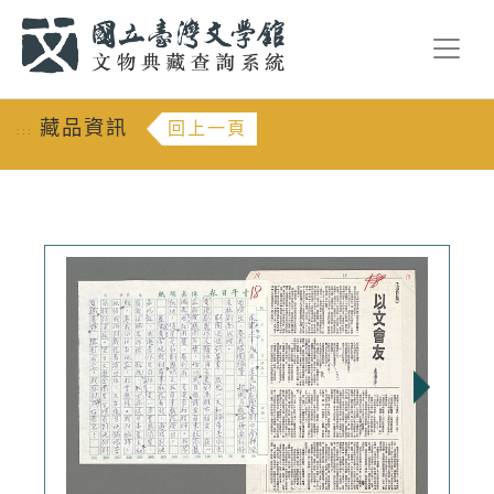
跳到主要內容
:::
藏品資訊
回上一頁
:::