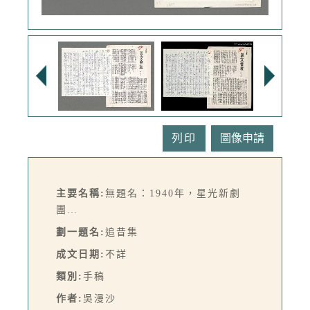
列印
主要名稱:
無題名：1940年，星光新劇
團…
劃一題名:
追昔集
成文日期:
不詳
類別:
手稿
作者:
吳漫沙