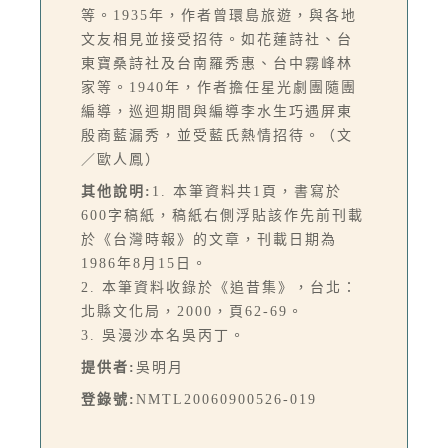
等。1935年，作者曾環島旅遊，與各地
文友相見並接受招待。如花蓮詩社、台
東寶桑詩社及台南羅秀惠、台中霧峰林
家等。1940年，作者擔任星光劇團隨團
編導，巡迴期間與編導李水生巧遇屏東
殷商藍漏秀，並受藍氏熱情招待。（文
／歐人鳳）
其他說明:
1. 本筆資料共1頁，書寫於
600字稿紙，稿紙右側浮貼該作先前刊載
於《台灣時報》的文章，刊載日期為
1986年8月15日。
2. 本筆資料收錄於《追昔集》，台北：
北縣文化局，2000，頁62-69。
3. 吳漫沙本名吳丙丁。
提供者:
吳明月
登錄號:
NMTL20060900526-019