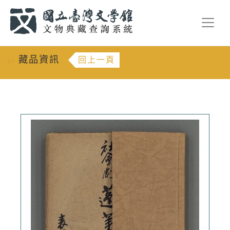
跳到主要內容
:::
藏品資訊
回上一頁
:::