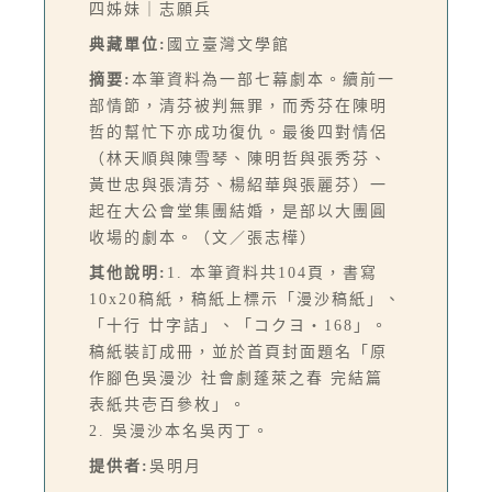
四姊妹｜志願兵
典藏單位:
國立臺灣文學館
摘要:
本筆資料為一部七幕劇本。續前一
部情節，清芬被判無罪，而秀芬在陳明
哲的幫忙下亦成功復仇。最後四對情侶
（林天順與陳雪琴、陳明哲與張秀芬、
黃世忠與張清芬、楊紹華與張麗芬）一
起在大公會堂集團結婚，是部以大團圓
收場的劇本。（文／張志樺）
其他說明:
1. 本筆資料共104頁，書寫
10x20稿紙，稿紙上標示「漫沙稿紙」、
「十行 廿字詰」、「コクヨ・168」。
稿紙裝訂成冊，並於首頁封面題名「原
作腳色吳漫沙 社會劇蓬萊之春 完結篇
表紙共壱百參枚」。
2. 吳漫沙本名吳丙丁。
提供者:
吳明月