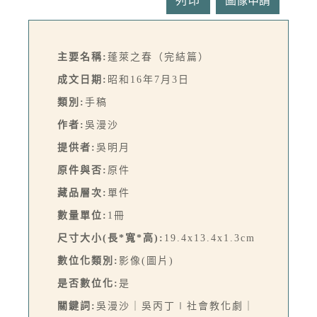
列印
主要名稱:
蓬萊之春（完結篇）
成文日期:
昭和16年7月3日
類別:
手稿
作者:
吳漫沙
提供者:
吳明月
原件與否:
原件
藏品層次:
單件
數量單位:
1冊
尺寸大小(長*寬*高):
19.4x13.4x1.3cm
數位化類別:
影像(圖片)
是否數位化:
是
關鍵詞:
吳漫沙｜吳丙丁∣社會教化劇｜