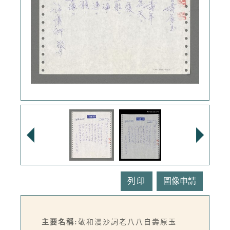
列印
主要名稱:
敬和漫沙詞老八八自壽原玉