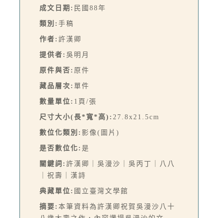
成文日期:
民國88年
類別:
手稿
作者:
許漢卿
提供者:
吳明月
原件與否:
原件
藏品層次:
單件
數量單位:
1頁/張
尺寸大小(長*寬*高):
27.8x21.5cm
數位化類別:
影像(圖片)
是否數位化:
是
關鍵詞:
許漢卿｜吳漫沙｜吳丙丁｜八八
｜祝壽｜漢詩
典藏單位:
國立臺灣文學館
摘要:
本筆資料為許漢卿祝賀吳漫沙八十