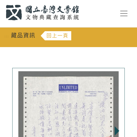
跳到主要內容
:::
藏品資訊
回上一頁
:::