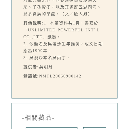
八歲大壽之作，內容讚揚吳漫沙的文
采、子孫賢孝，以及其遊歷五湖四海、
見多識廣的學識。（文／歐人鳳）
其他說明:
1. 本筆資料共1頁，書寫於
「UNLIMITED POWERFUL INT''L
CO.,LTD」紙笺。
2. 依題名及吳漫沙生年推測，成文日期
應為1999年。
3. 吳漫沙本名吳丙丁。
提供者:
吳明月
登錄號:
NMTL20060900142
-相關藏品-