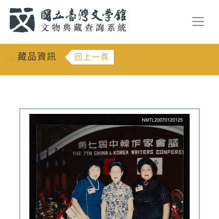
跳到主要內容
:::
藏品資訊
回上一頁
:::