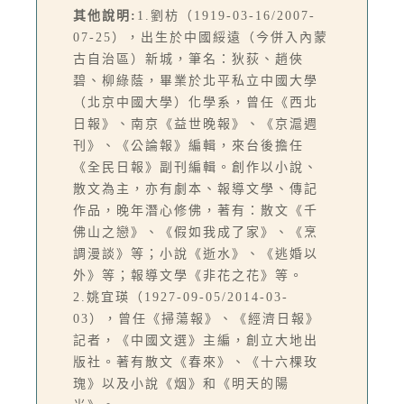
其他說明:
1.劉枋（1919-03-16/2007-
07-25），出生於中國綏遠（今併入內蒙
古自治區）新城，筆名：狄荻、趙俠
碧、柳綠蔭，畢業於北平私立中國大學
（北京中國大學）化學系，曾任《西北
日報》、南京《益世晚報》、《京滬週
刊》、《公論報》編輯，來台後擔任
《全民日報》副刊編輯。創作以小說、
散文為主，亦有劇本、報導文學、傳記
作品，晚年潛心修佛，著有：散文《千
佛山之戀》、《假如我成了家》、《烹
調漫談》等；小說《逝水》、《逃婚以
外》等；報導文學《非花之花》等。
2.姚宜瑛（1927-09-05/2014-03-
03），曾任《掃蕩報》、《經濟日報》
記者，《中國文選》主編，創立大地出
版社。著有散文《春來》、《十六棵玫
瑰》以及小說《烟》和《明天的陽