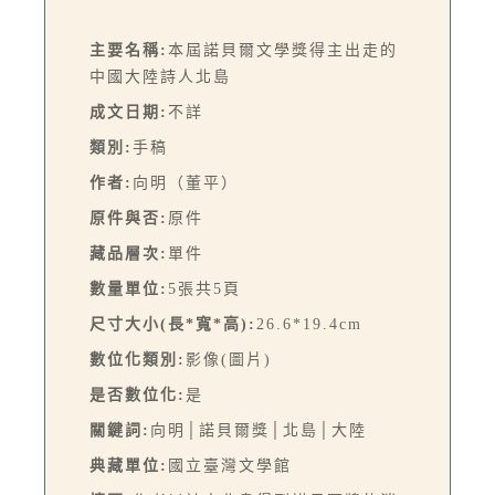
主要名稱:
本屆諾貝爾文學獎得主出走的
中國大陸詩人北島
成文日期:
不詳
類別:
手稿
作者:
向明（董平）
原件與否:
原件
藏品層次:
單件
數量單位:
5張共5頁
尺寸大小(長*寬*高):
26.6*19.4cm
數位化類別:
影像(圖片)
是否數位化:
是
關鍵詞:
向明│諾貝爾獎│北島│大陸
典藏單位:
國立臺灣文學館