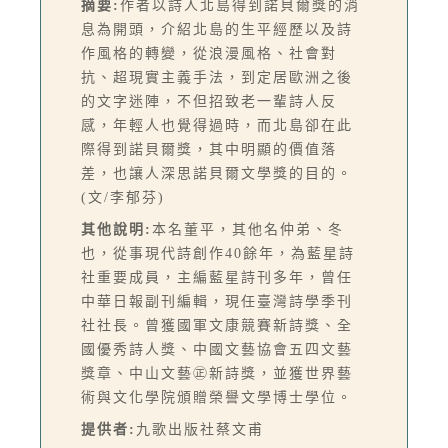
摘要:
作者以詩人北島得到諾貝爾獎的消
息為開頭，介紹北島的生平經歷以及詩
作風格的轉變，從浪漫風格、社會對
抗、超現實主義手法，到定居歐洲之後
的文字迷陣，不但招致老一輩詩人反
感，年輕人也覺得過時，而北島卻在此
際得到諾貝爾獎，其中明顯的價值落
差，也讓人深思諾貝爾文學獎的目的。
(文/李郁芬)
其他說明:
本名董平，其他名仲弟、冬
也，從事現代詩創作40餘年，為藍星詩
社重要成員，主編藍星詩刊多年，曾任
中華日報副刊編輯，現任臺灣詩學季刊
社社長。曾獲國軍文康競賽新詩獎、全
國優秀詩人獎、中國文藝協會五四文藝
獎章、中山文藝㊣新詩獎，並獲世界藝
術與文化學院頒贈榮譽文學博士學位。
提供者:
九歌出版社蔡文甫