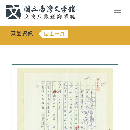
跳到主要內容
:::
藏品資訊
回上一頁
:::