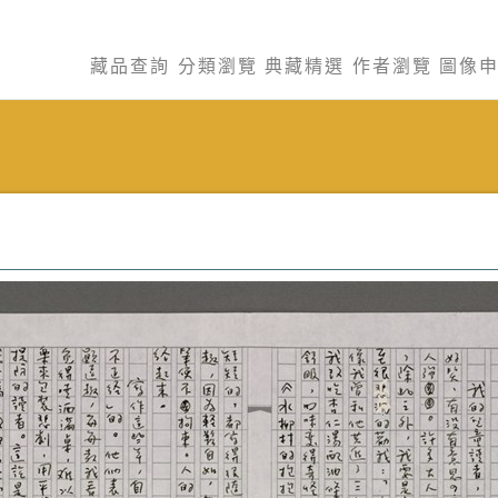
藏品查詢
分類瀏覽
典藏精選
作者瀏覽
圖像