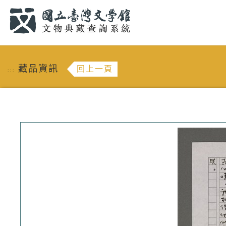
跳到主要內容
:::
藏品資訊
回上一頁
:::