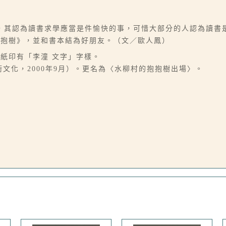
，其認為讀書求學應當是件愉快的事，可惜大部分的人認為讀書
抱抱樹》，並和書本結為好朋友。（文／歐人鳳）
，稿紙印有「李潼 文字」字樣。
衛文化，2000年9月）。更名為〈水柳村的抱抱樹出場〉。