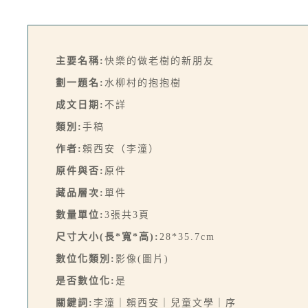
主要名稱:
快樂的做老樹的新朋友
劃一題名:
水柳村的抱抱樹
成文日期:
不詳
類別:
手稿
作者:
賴西安（李潼）
原件與否:
原件
藏品層次:
單件
數量單位:
3張共3頁
尺寸大小(長*寬*高):
28*35.7cm
數位化類別:
影像(圖片)
是否數位化:
是
關鍵詞:
李潼｜賴西安｜兒童文學｜序