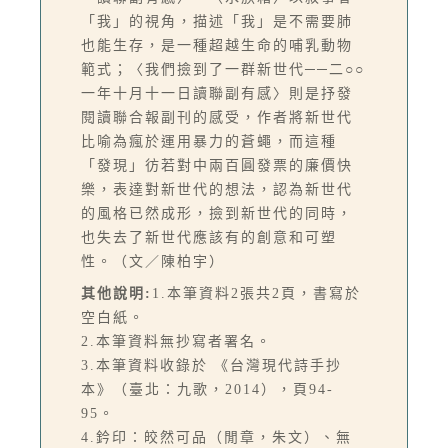
「我」的視角，描述「我」是不需要肺
也能生存，是一種超越生命的哺乳動物
範式；〈我們撿到了一群新世代──二○○
一年十月十一日讀聯副有感〉則是抒發
閱讀聯合報副刊的感受，作者將新世代
比喻為瘋於運用暴力的蒼蠅，而這種
「發現」彷若對中兩百圓發票的廉價快
樂，表達對新世代的想法，認為新世代
的風格已然成形，撿到新世代的同時，
也失去了新世代應該有的創意和可塑
性。（文／陳柏宇）
其他說明:
1.本筆資料2張共2頁，書寫於
空白紙。
2.本筆資料無抄寫者署名。
3.本筆資料收錄於 《台灣現代詩手抄
本》（臺北：九歌，2014），頁94-
95。
4.鈐印：皎然可品（閒章，朱文）、無