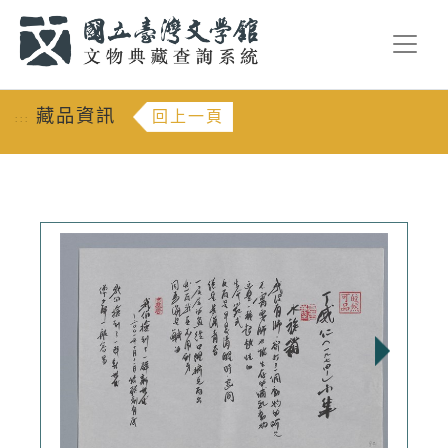
跳到主要內容
:::
藏品資訊
回上一頁
:::