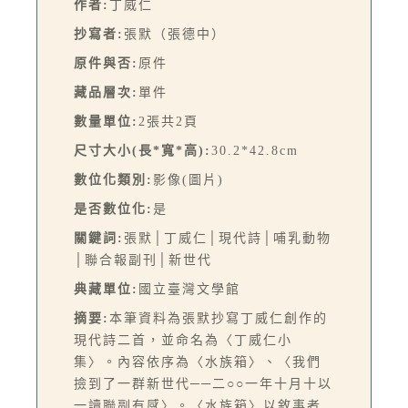
作者:
丁威仁
抄寫者:
張默（張德中）
原件與否:
原件
藏品層次:
單件
數量單位:
2張共2頁
尺寸大小(長*寬*高):
30.2*42.8cm
數位化類別:
影像(圖片)
是否數位化:
是
關鍵詞:
張默│丁威仁│現代詩│哺乳動物
│聯合報副刊│新世代
典藏單位:
國立臺灣文學館
摘要:
本筆資料為張默抄寫丁威仁創作的
現代詩二首，並命名為〈丁威仁小
集〉。內容依序為〈水族箱〉、〈我們
撿到了一群新世代──二○○一年十月十以
一讀聯副有感〉。〈水族箱〉以敘事者