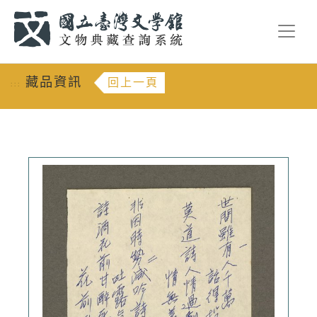
跳到主要內容
:::
藏品資訊
回上一頁
:::