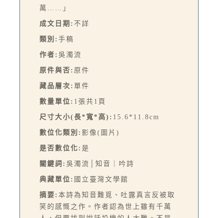
萬……」
成文日期:
不詳
類別:
手稿
作者:
吳濁流
原件與否:
原件
藏品層次:
單件
數量單位:
1張共1頁
尺寸大小(長*寬*高):
15.6*11.8cm
數位化類別:
影像(圖片)
是否數位化:
是
關鍵詞:
吳濁流│知音｜吟詩
典藏單位:
國立臺灣文學館
摘要:
本詩為知音難覓、吐露真言反被取
笑的感慨之作。作者認為世上雖有千萬