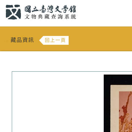
跳到主要內容
:::
藏品資訊
回上一頁
:::