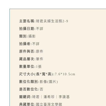
主要名稱:
琦君夫婦生活照2-9
拍攝日期:
不詳
類別:
攝影
拍攝者:
不詳
原件與否:
原件
藏品層次:
單件
數量單位:
1張
尺寸大小(長*寬*高):
7.6*10.5cm
數位化類別:
影像(圖片)
是否數位化:
否
關鍵詞:
琦君｜潘希珍｜李唐基
典藏單位:
國立臺灣文學館