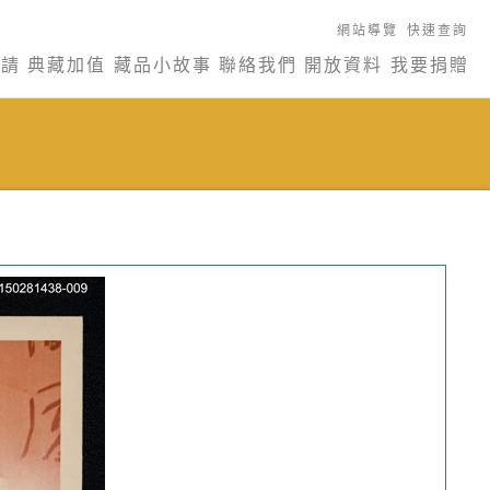
網站導覽
快速查詢
申請
典藏加值
藏品小故事
聯絡我們
開放資料
我要捐贈