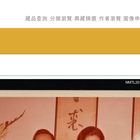
藏品查詢
分類瀏覽
典藏精選
作者瀏覽
圖像