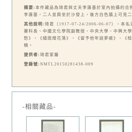
摘要:
本件藏品為琦君與丈夫李唐基於室內拍攝的合
李唐基，二人並肩坐於沙發上，後方白色牆上可見
其他說明:
琦君（1917-07-24/2006-06-
審科長、中國文化學院副教授、中央大學、中興大
愁》、《細雨燈花落》、《留予他年說夢痕》、《
楠。
提供者:
琦君家屬
登錄號:
NMTL20150281438-009
-相關藏品-