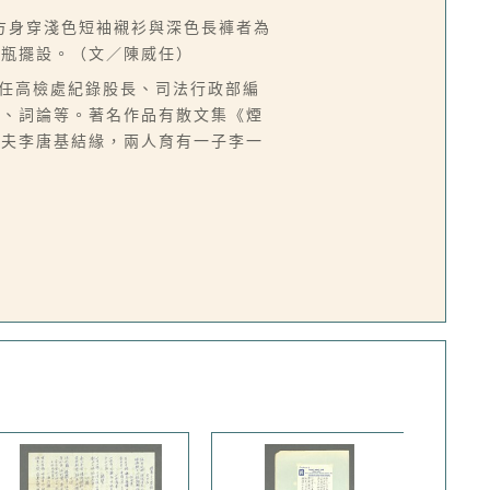
方身穿淺色短袖襯衫與深色長褲者為
花瓶擺設。（文／陳威任）
台，曾任高檢處紀錄股長、司法行政部編
譯、詞論等。著名作品有散文集《煙
丈夫李唐基結緣，兩人育有一子李一