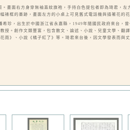
照。畫面右方身穿無袖直紋旗袍，手持白色提包者即為琦君，左
二幅裱框的墨跡，畫面左方的小桌上可見舊式電話機與插著花的
07），本名潘希珍，出生於中國浙江省永嘉縣，1949年隨國民政府來
學教授。創作文類豐富，包含散文、論述、小說、兒童文學、翻
桂花雨》、小說《橘子紅了》等。琦君來台後，因文學發表而與