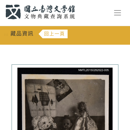
跳到主要內容
:::
藏品資訊
回上一頁
:::