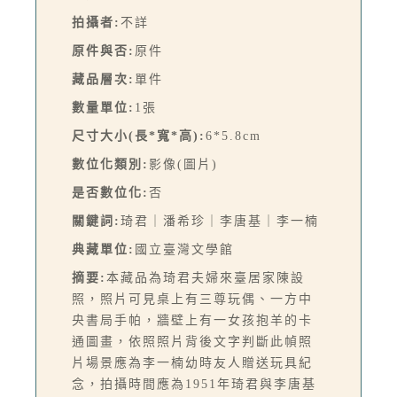
拍攝者:
不詳
原件與否:
原件
藏品層次:
單件
數量單位:
1張
尺寸大小(長*寬*高):
6*5.8cm
數位化類別:
影像(圖片)
是否數位化:
否
關鍵詞:
琦君｜潘希珍｜李唐基｜李一楠
典藏單位:
國立臺灣文學館
摘要:
本藏品為琦君夫婦來臺居家陳設
照，照片可見桌上有三尊玩偶、一方中
央書局手帕，牆壁上有一女孩抱羊的卡
通圖畫，依照照片背後文字判斷此幀照
片場景應為李一楠幼時友人贈送玩具紀
念，拍攝時間應為1951年琦君與李唐基