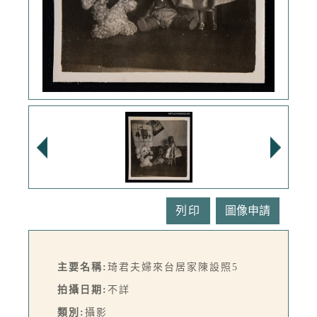
列印
主要名稱:
琦君夫婦來台居家陳設照5
拍攝日期:
不詳
類別:
攝影