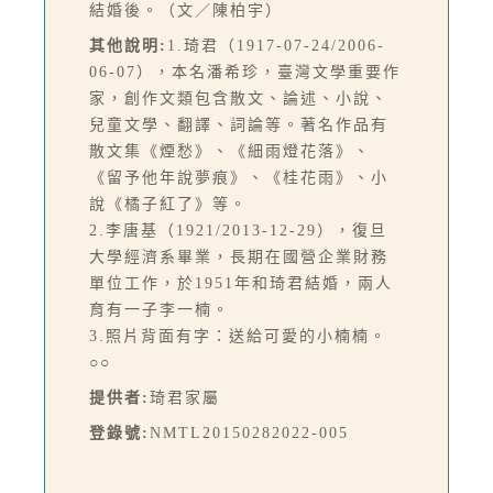
結婚後。（文／陳柏宇）
其他說明:
1.琦君（1917-07-24/2006-
06-07），本名潘希珍，臺灣文學重要作
家，創作文類包含散文、論述、小說、
兒童文學、翻譯、詞論等。著名作品有
散文集《煙愁》、《細雨燈花落》、
《留予他年說夢痕》、《桂花雨》、小
說《橘子紅了》等。
2.李唐基（1921/2013-12-29），復旦
大學經濟系畢業，長期在國營企業財務
單位工作，於1951年和琦君結婚，兩人
育有一子李一楠。
3.照片背面有字：送給可愛的小楠楠。
○○
提供者:
琦君家屬
登錄號:
NMTL20150282022-005