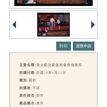
列印
主要名稱:
黃文範兒黃運湘畢業領獎照
拍攝日期:
民國78年6月21日
類別:
攝影
拍攝者:
不詳
原件與否:
原件
藏品層次:
單件