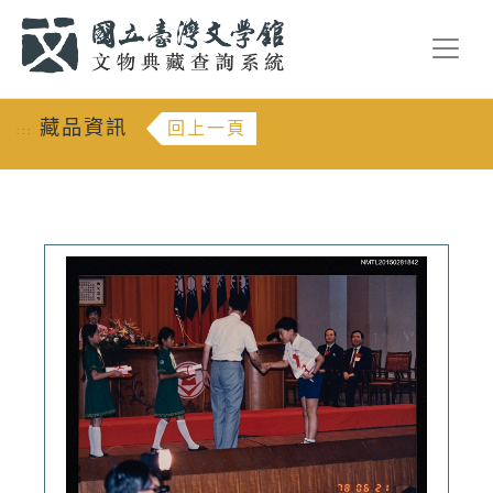
跳到主要內容
:::
藏品資訊
回上一頁
:::