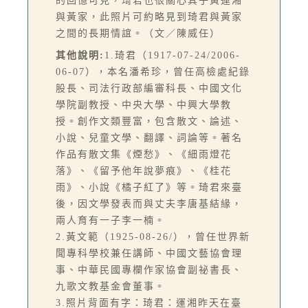
的回憶可見，琦君也很關心其子黃運湘
與黃家，此照片可約略見到琦君與黃家
之間的長期情誼。（文／陳威任）
其他說明:
1.琦君（1917-07-24/2006-
06-07），本名潘希珍，曾任高檢處紀錄
股長、司法行政部編審科長、中國文化
學院副教授、中央大學、中興大學教
授。創作文類豐富，包含散文、論述、
小說、兒童文學、翻譯、詞論等。著名
作品有散文集《煙愁》、《細雨燈花
落》、《留予他年說夢痕》、《桂花
雨》、小說《橘子紅了》等。琦君來臺
後，因文學發表而與丈夫李唐基結緣，
兩人育有一子李一楠。
2.黃文範（1925-08-26/），曾任世界新
聞專科學校兼任講師、中國文藝協會理
事、中華民國專欄作家協會副祕書長、
九歌文教基金會董事。
3.照片背面有字：琦君：運湘昨天在臺