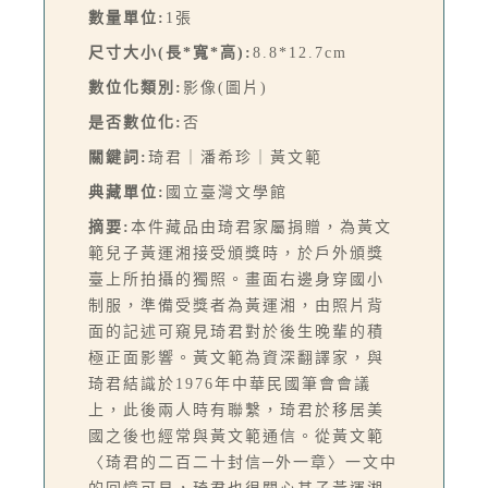
數量單位:
1張
尺寸大小(長*寬*高):
8.8*12.7cm
數位化類別:
影像(圖片)
是否數位化:
否
關鍵詞:
琦君｜潘希珍｜黃文範
典藏單位:
國立臺灣文學館
摘要:
本件藏品由琦君家屬捐贈，為黃文
範兒子黃運湘接受頒獎時，於戶外頒獎
臺上所拍攝的獨照。畫面右邊身穿國小
制服，準備受獎者為黃運湘，由照片背
面的記述可窺見琦君對於後生晚輩的積
極正面影響。黃文範為資深翻譯家，與
琦君結識於1976年中華民國筆會會議
上，此後兩人時有聯繫，琦君於移居美
國之後也經常與黃文範通信。從黃文範
〈琦君的二百二十封信─外一章〉一文中