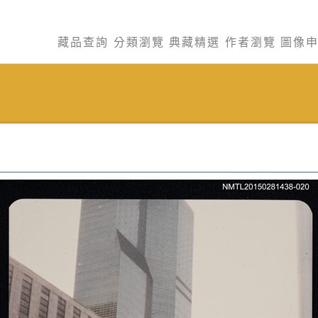
藏品查詢
分類瀏覽
典藏精選
作者瀏覽
圖像