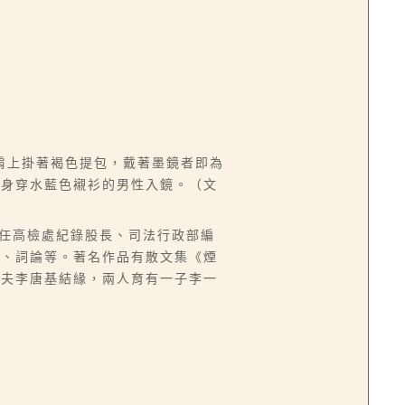
肩上掛著褐色提包，戴著墨鏡者即為
名身穿水藍色襯衫的男性入鏡。（文
台，曾任高檢處紀錄股長、司法行政部編
譯、詞論等。著名作品有散文集《煙
丈夫李唐基結緣，兩人育有一子李一