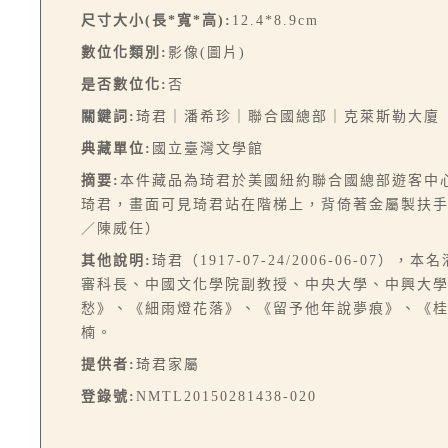
尺寸大小(長*寬*高):
12.4*8.9cm
數位化類別:
影像(圖片)
是否數位化:
否
關鍵詞:
琦君｜潘希珍｜聯合國總部｜克萊斯勒大廈
典藏單位:
國立臺灣文學館
摘要:
本件藏品為琦君於美國紐約聯合國總部遊客中
琦君，畫面可見琦君站在階梯上，背倚著金屬製扶
／陳威任）
其他說明:
琦君（1917-07-24/2006-06-
審科長、中國文化學院副教授、中央大學、中興大
愁》、《細雨燈花落》、《留予他年說夢痕》、《
楠。
提供者:
琦君家屬
登錄號:
NMTL20150281438-020