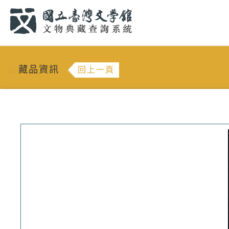
跳到主要內容
:::
藏品資訊
回上一頁
:::