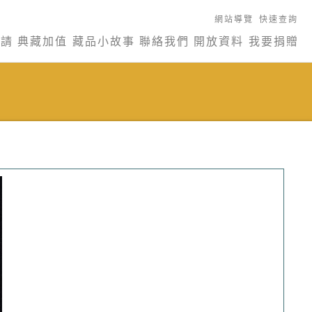
網站導覽
快速查詢
申請
典藏加值
藏品小故事
聯絡我們
開放資料
我要捐贈