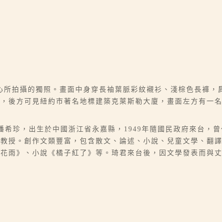
心所拍攝的獨照。畫面中身穿長袖葉脈彩紋襯衫、淺棕色長褲，
手，後方可見紐約市著名地標建築克萊斯勒大廈，畫面左方有一
07），本名潘希珍，出生於中國浙江省永嘉縣，1949年隨國民政府來
學教授。創作文類豐富，包含散文、論述、小說、兒童文學、翻
桂花雨》、小說《橘子紅了》等。琦君來台後，因文學發表而與