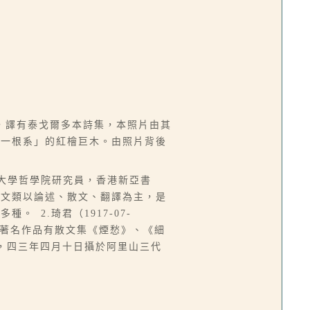
，譯有泰戈爾多本詩集，本照片由其
同一根系」的紅檜巨木。由照片背後
國際大學哲學院研究員，香港新亞書
作文類以論述、散文、翻譯為主，是
2.琦君（1917-07-
等。著名作品有散文集《煙愁》、《細
，四三年四月十日攝於阿里山三代