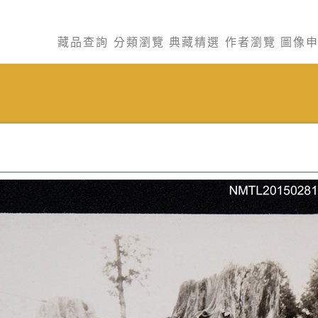
藏品查詢
分類瀏覽
典藏精選
作者瀏覽
圖像