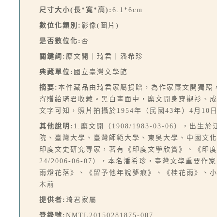
尺寸大小(長*寬*高):
6.1*6cm
數位化類別:
影像(圖片)
是否數位化:
否
關鍵詞:
糜文開｜琦君｜潘希珍
典藏單位:
國立臺灣文學館
摘要:
本件藏品由琦君家屬捐贈，為作家糜文開獨照
寄贈給琦君收藏。黑白畫面中，糜文開身穿襯衫、
文字可知，照片拍攝於1954年（民國43年）4月1
其他說明:
1.糜文開（1908/1983-03-06
院、臺灣大學、臺灣師範大學、東吳大學、中國文
印度文史研究專家，著有《印度文學欣賞》、《印度文
24/2006-06-07），本名潘希珍，臺灣文學
雨燈花落》、《留予他年說夢痕》、《桂花雨》、小
木前
提供者:
琦君家屬
登錄號:
NMTL20150281875-007