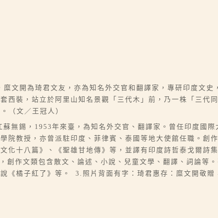
，糜文開為琦君文友，亦為知名外交官和翻譯家，專研印度文史
成套西裝，站立於阿里山知名景觀「三代木」前，乃一株「三代
0日。（文／王冠人）
），出生於江蘇無錫，1953年來臺，為知名外交官、翻譯家。曾任印度
化學院教授，亦曾派駐印度、菲律賓、泰國等地大使館任職。創
化十八篇》、《聖雄甘地傳》等，並譯有印度詩哲泰戈爾詩集多種。 
重要作家，創作文類包含散文、論述、小說、兒童文學、翻譯、詞論
說《橘子紅了》等。 3.照片背面有字：琦君惠存：糜文開敬贈