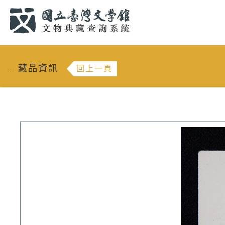
跳到主要內容
:::
藏品資訊
回上一頁
:::