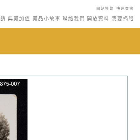
網站導覽
快速查詢
申請
典藏加值
藏品小故事
聯絡我們
開放資料
我要捐贈