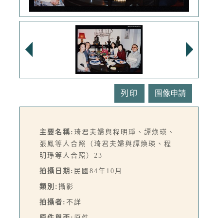
列印
主要名稱:
琦君夫婦與程明琤、譚煥瑛、
張鳳等人合照（琦君夫婦與譚煥瑛、程
明琤等人合照）23
拍攝日期:
民國84年10月
類別:
攝影
拍攝者:
不詳
原件與否:
原件