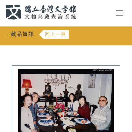
跳到主要內容
:::
藏品資訊
回上一頁
:::