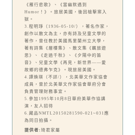
《雁行悲歌》、《當幽默遇到
Humor！》。旅居美國，後因槍擊案入
獄。
3.程明琤（1936-05-10/），著名作家，
創作以散文為主，亦有詩及兒童文學的
著作，曾任教於美國馬里蘭州立大學，
著有詩集《層樓集》、散文集《羈旅遊
思》、《走過千秋》、《夕陽中的笛
音》、兒童文學《再見，新世界——愛
故鄉的德弗乍克》。現旅居美國。
4.譚煥瑛（不詳/），北美華文作家協會
成員，曾於北美華文作家協會華府分會
負責管理財務事宜。
5.參加1995年10月8日華府美華作協講
演，友人招待
6.藏品NMTL20150281590-021~031應
為同日拍攝。
提供者:
琦君家屬