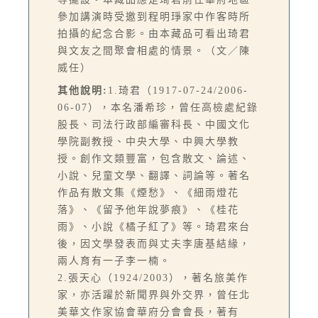
參加講演時受邀到程明琤家中作客時所
拍攝的紀念合影。由本藏品可看出琦君
與文友之間聚會相處的情景。（文／陳
威任）
其他說明:
1.琦君（1917-07-24/2006-
06-07），本名潘希珍，曾任高檢處紀錄
股長、司法行政部編審科長、中國文化
學院副教授、中央大學、中興大學教
授。創作文類豐富，包含散文、論述、
小說、兒童文學、翻譯、詞論等。著名
作品有散文集《煙愁》、《細雨燈花
落》、《留予他年說夢痕》、《桂花
雨》、小說《橘子紅了》等。琦君來台
後，因文學發表而與丈夫李唐基結緣，
兩人育有一子李一楠。
2.張天心（1924/2003），著名旅美作
家，亦活躍於新聞界與外交界，曾任北
美華文作家協會華府分會會長，著有