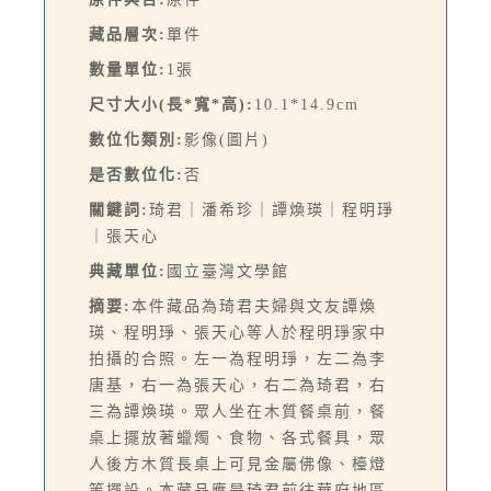
藏品層次:
單件
數量單位:
1張
尺寸大小(長*寬*高):
10.1*14.9cm
數位化類別:
影像(圖片)
是否數位化:
否
關鍵詞:
琦君｜潘希珍｜譚煥瑛｜程明琤
｜張天心
典藏單位:
國立臺灣文學館
摘要:
本件藏品為琦君夫婦與文友譚煥
瑛、程明琤、張天心等人於程明琤家中
拍攝的合照。左一為程明琤，左二為李
唐基，右一為張天心，右二為琦君，右
三為譚煥瑛。眾人坐在木質餐桌前，餐
桌上擺放著蠟燭、食物、各式餐具，眾
人後方木質長桌上可見金屬佛像、檯燈
等擺設。本藏品應是琦君前往華府地區