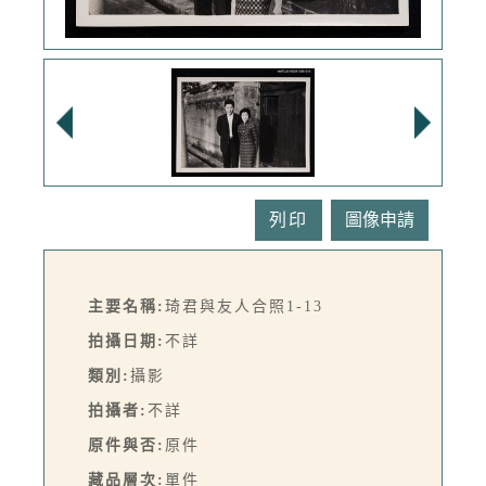
列印
主要名稱:
琦君與友人合照1-13
拍攝日期:
不詳
類別:
攝影
拍攝者:
不詳
原件與否:
原件
藏品層次:
單件