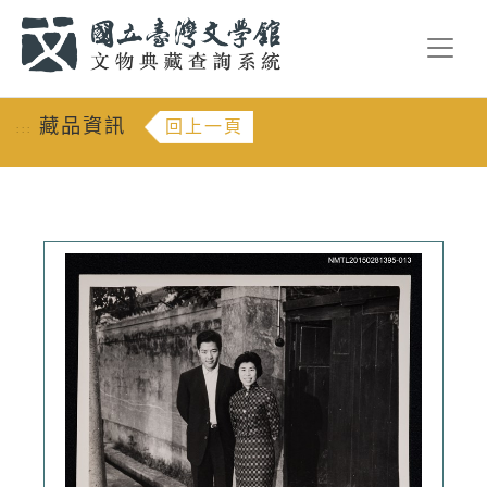
跳到主要內容
:::
藏品資訊
回上一頁
:::