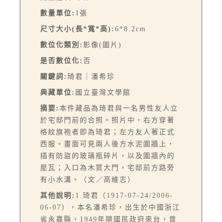
數量單位:
1張
尺寸大小(長*寬*高):
6*8.2cm
數位化類別:
影像(圖片)
是否數位化:
否
關鍵詞:
琦君｜潘希珍
典藏單位:
國立臺灣文學館
摘要:
本件藏品為琦君與一名男性友人立
於宅邸門前的合照。照片中，右方穿著
格紋旗袍者即為琦君；左方友人著正式
西服。畫面可見兩人後方水泥圍牆上，
插有防盜的玻璃瓶碎片，以及圍牆內的
屋瓦；入口為木質大門，宅邸前方路旁
有小水溝。（文／高維志）
其他說明:
1.琦君（1917-07-24/2006-
06-07），本名潘希珍，出生於中國浙江
省永嘉縣，1949年隨國民政府來台，曾