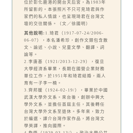
位於彰化鹿港的開台天后宮，為1983年
所留影的。本張照片不只可見琦君與作
家們的私人情誼，也呈現琦君在台灣文
壇的交往關係。（文／徐國明）
其他說明:
1.琦君（1917-07-24/2006-
06-07），本名潘希珍，創作文類包含散
文、論述、小說、兒童文學、翻譯、詞
論等。
2.李唐基（1921/2013-12-29），復旦
大學經濟系畢業，長期在國營企業財務
單位工作，於1951年和琦君結婚，兩人
育有一子李一楠。
3.齊邦媛（1924-02-19/），畢業於中國
武漢大學外文系。來台後，創辦中興大
學外文系，並擔任首屆主任，其後轉任
台灣大學外文系至退休。多年來，致力
於編選、譯介台灣作家作品，將台灣文
學英譯，推向國際。
4.詹悟（1929-03-13/），政治大學公共