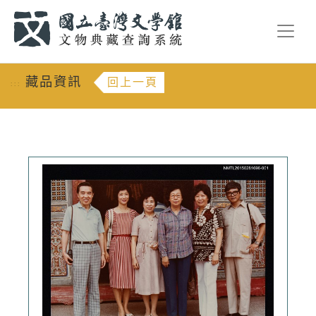
跳到主要內容
:::
藏品資訊
回上一頁
:::