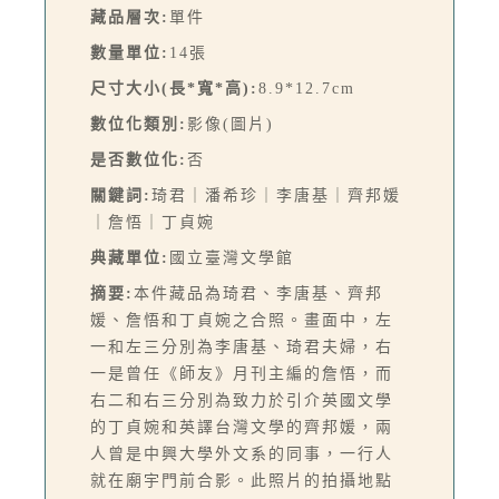
藏品層次:
單件
數量單位:
14張
尺寸大小(長*寬*高):
8.9*12.7cm
數位化類別:
影像(圖片)
是否數位化:
否
關鍵詞:
琦君｜潘希珍｜李唐基｜齊邦媛
｜詹悟｜丁貞婉
典藏單位:
國立臺灣文學館
摘要:
本件藏品為琦君、李唐基、齊邦
媛、詹悟和丁貞婉之合照。畫面中，左
一和左三分別為李唐基、琦君夫婦，右
一是曾任《師友》月刊主編的詹悟，而
右二和右三分別為致力於引介英國文學
的丁貞婉和英譯台灣文學的齊邦媛，兩
人曾是中興大學外文系的同事，一行人
就在廟宇門前合影。此照片的拍攝地點