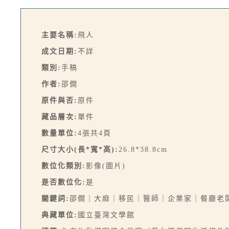
主要名稱:
飛人
成文日期:
不詳
類別:
手稿
作者:
邵僴
原件與否:
原件
藏品層次:
單件
數量單位:
4張共4頁
尺寸大小(長*寬*高):
26.8*38.8cm
數位化類別:
影像(圖片)
是否數位化:
是
關鍵詞:
邵僴｜大麻｜移民｜醫師｜企業家｜餐廳老
典藏單位:
國立臺灣文學館