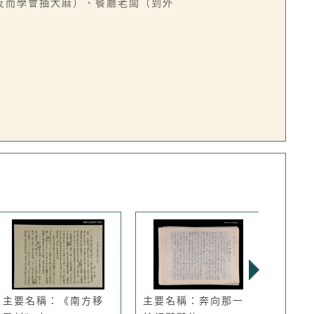
反而學會抽大麻）、餐廳老闆（到外
主要名稱：《南方移
主要名稱：奔向那一
期刊