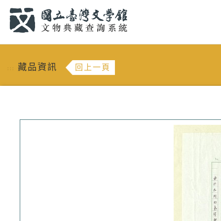
跳到主要內容
:::
藏品資訊
回上一頁
:::