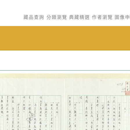
藏品查詢
分類瀏覽
典藏精選
作者瀏覽
圖像