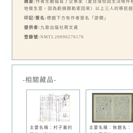
摘要:
作者生動描寫了企業家（愛台灣但因生活條件
地做生意，因為虧損跟勒索回來）以上三人的移民經
印記/簽名:
標題下方有作者簽名「邵僴」
提供者:
九歌出版社蔡文甫
登錄號:
NMTL20090270176
-相關藏品-
主要名稱：村子裏的
主要名稱：無題名：