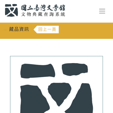
跳到主要內容
:::
藏品資訊
回上一頁
:::