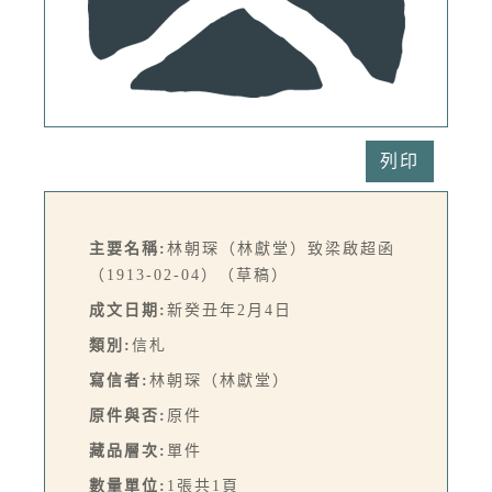
列印
主要名稱:
林朝琛（林獻堂）致梁啟超函
（1913-02-04）（草稿）
成文日期:
新癸丑年2月4日
類別:
信札
寫信者:
林朝琛（林獻堂）
原件與否:
原件
藏品層次:
單件
數量單位:
1張共1頁