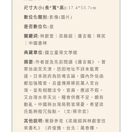
尺寸大小(長*寬*高):
17.4*53.7cm
數位化類別:
影像(圖片)
是否數位化:
是
關鍵詞:
林獻堂｜梁啟超｜庸言報｜移民
｜中國書林
典藏單位:
國立臺灣文學館
摘要:
作者提及先前閱讀《庸言報》，曾
寄信函至天津，恐因地址不詳未能寄
達。日本政府為防堵言論，國內外信函
都加強稽查，且盛傳將移民萬人至台
灣，並有相關法令、官員，應該不假。
又台灣水旱天災，糧食供應不足，頗有
動亂。中國與台灣局勢皆堪憂，希望梁
氏能夠撥冗指點。（文/蔡宗宏）
其他說明:
著錄參見《梁啟超與林獻堂往
來書札》（許俊雅，台北：萬卷樓，