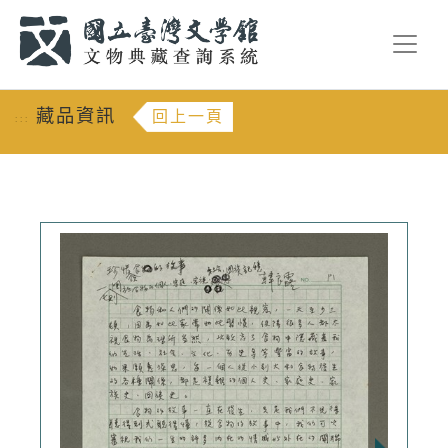
跳到主要內容
:::
藏品資訊
回上一頁
:::